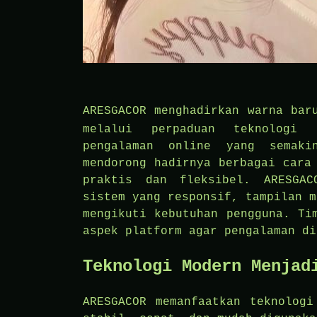
ARESGACOR menghadirkan warna bar
melalui perpaduan teknologi 
pengalaman online yang semaki
mendorong hadirnya berbagai cara
praktis dan fleksibel. ARESGAC
sistem yang responsif, tampilan m
mengikuti kebutuhan pengguna. Ti
aspek platform agar pengalaman di
Teknologi Modern Menjad
ARESGACOR memanfaatkan teknologi