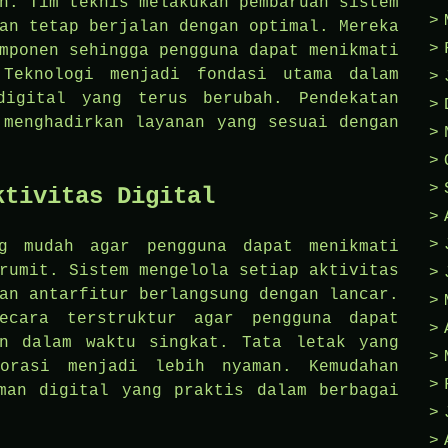
n. Tim teknis melakukan pembaruan sistem
an tetap berjalan dengan optimal. Mereka
mponen sehingga pengguna dapat menikmati
 Teknologi menjadi fondasi utama dalam
digital yang terus berubah. Pendekatan
 menghadirkan layanan yang sesuai dengan
ktivitas Digital
ng mudah agar pengguna dapat menikmati
rumit. Sistem mengelola setiap aktivitas
an antarfitur berlangsung dengan lancar.
ecara terstruktur agar pengguna dapat
an dalam waktu singkat. Tata letak yang
lorasi menjadi lebih nyaman. Kemudahan
man digital yang praktis dalam berbagai