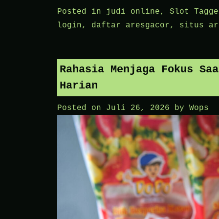
Posted in
judi online
,
Slot
Tagg
login
,
daftar aresgacor
,
situs ar
Rahasia Menjaga Fokus Saa
Harian
Posted on
Juli 26, 2026
by
Wops