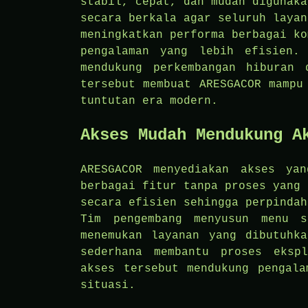
stabil, cepat, dan mudah digunaka
secara berkala agar seluruh layan
meningkatkan performa berbagai ko
pengalaman yang lebih efisien.
mendukung perkembangan hiburan 
tersebut membuat ARESGACOR mampu
tuntutan era modern.
Akses Mudah Mendukung A
ARESGACOR menyediakan akses ya
berbagai fitur tanpa proses yang 
secara efisien sehingga perpindah
Tim pengembang menyusun menu s
menemukan layanan yang dibutuhk
sederhana membantu proses eksp
akses tersebut mendukung pengala
situasi.