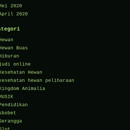
Mei 2020
April 2020
ategori
Hewan
Hewan Buas
Hiburan
judi online
Kesehatan Hewan
kesehatan hewan peliharaan
Kingdom Animalia
MUSIK
Pendidikan
sbobet
Serangga
Slot