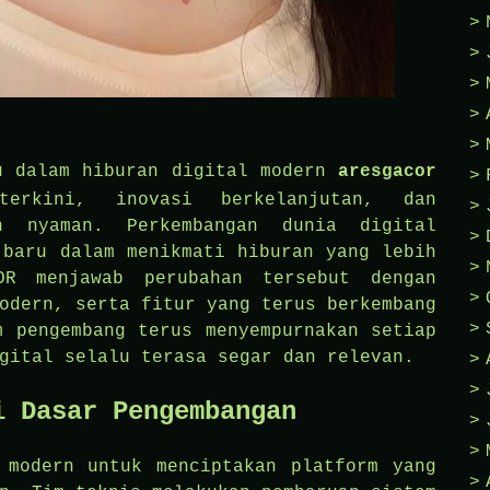
u dalam hiburan digital modern
aresgacor
terkini, inovasi berkelanjutan, dan
n nyaman. Perkembangan dunia digital
 baru dalam menikmati hiburan yang lebih
OR menjawab perubahan tersebut dengan
odern, serta fitur yang terus berkembang
m pengembang terus menyempurnakan setiap
gital selalu terasa segar dan relevan.
i Dasar Pengembangan
 modern untuk menciptakan platform yang