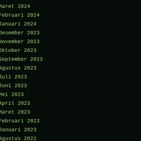
Maret 2024
Februari 2024
Januari 2024
Desember 2023
November 2023
Oktober 2023
September 2023
Agustus 2023
Juli 2023
Juni 2023
Mei 2023
April 2023
Maret 2023
Februari 2023
Januari 2023
Agustus 2022