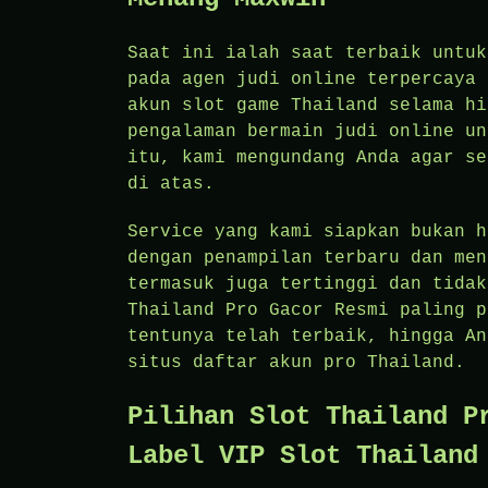
Saat ini ialah saat terbaik untuk
pada agen judi online terpercaya 
akun slot game Thailand selama hi
pengalaman bermain judi online un
itu, kami mengundang Anda agar se
di atas.
Service yang kami siapkan bukan h
dengan penampilan terbaru dan men
termasuk juga tertinggi dan tidak
Thailand Pro Gacor Resmi paling p
tentunya telah terbaik, hingga An
situs daftar akun pro Thailand.
Pilihan Slot Thailand P
Label VIP Slot Thailand