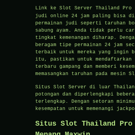
Link ke
Slot Server Thailand
Pro 
judi online 24 jam paling bisa di
permainan judi seperti taruhan bo
sabung ayam. Anda tidak perlu car
tingkat kemenangan diharap. Denga
beragam tipe permainan 24 jam sec
terbaik untuk mereka yang ingin b
itu, pastikan untuk mendaftarkan 
terbaru gampang dan memberi kesem
memasangkan taruhan pada mesin Sl
Situs Slot Server di luar Thailan
potongan dan diperlengkapi bebera
terlengkap. Dengan setoran minimu
kesempatan untuk memenangi jackpo
Situs Slot Thailand Pro
Menang Maxwin