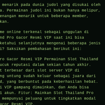
 menarik pada dunia judol yang disukai oleh
a. Permainan judol ini bukan hanya melipur,
enangan menarik untuk beberapa member,
kan.
me online terkenal sebagai unggulan di
nd Pro Gacor Resmi VIP saat ini bisa
ketahui selanjutnya mengenai beberapa jenis
i? Saksikan pembahasan berikut ini:
ro Gacor Resmi VIP Permainan Slot Thailand
ucuk reputasi dalam sekian tahun akhir.
t terbesar dari slot server VIP di
ng untung sudah keluar sebagai juara dari
d, yang berbuntut pada keberhasilan hebat.
i VIP gampang dimainkan, dan Anda bisa
1 akun. Fitur: Mainkan Slot Thailand Pro
 mempunyai peluang untuk tingkatkan modal
acor Resmi VIP.