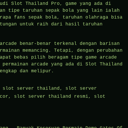
udi Slot Thailand Pro, game yang ada di
an tipe taruhan sepak bola yang lain ialah
rapa fans sepak bola, taruhan olahraga bisa
tungan untuk raih dari hasil taruhan
arcade benar-benar terkenal dengan barisan
rmainan memancing. Tetapi, dengan perubahan
apat bebas pilih beragam tipe game arcade
 permainan arcade yang ada di Slot Thailand
engkap dan melipur.
 slot server thailand
,
slot server
cor
,
slot server thailand resmi
,
slot