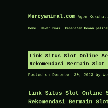
Skip
Mercyanimal.com
Agen Kesehat
to
content
home
Hewan Buas
kesehatan hewan peliha
Link Situs Slot Online Se
Rekomendasi Bermain Slot 
Posted on
Desember 30, 2023
by
Wo
Link Situs Slot Online 
Rekomendasi Bermain Slo