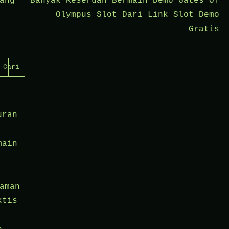
ang
Banyak Keseruan Bermain Demo Gates Of
Olympus Slot Dari Link Slot Demo
Gratis
uran
main
aman
ktis