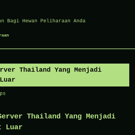
an Bagi Hewan Peliharaan Anda
raan
rver Thailand Yang Menjadi
Luar
ps
Server Thailand Yang Menjadi
t Luar