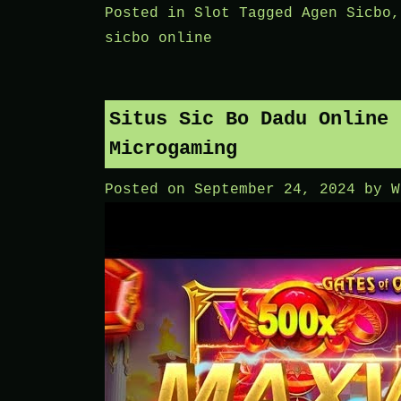
Posted in
Slot
Tagged
Agen Sicbo
sicbo online
Situs Sic Bo Dadu Online 
Microgaming
Posted on
September 24, 2024
by
W