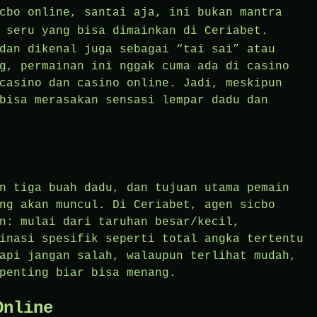
cbo online, santai aja, ini bukan mantra
seru yang bisa dimainkan di Ceriabet.
dan dikenal juga sebagai “tai sai” atau
g, permainan ini nggak cuma ada di casino
casino dan casino online. Jadi, meskipun
bisa merasakan sensasi lempar dadu dan
n tiga buah dadu, dan tujuan utama pemain
ng akan muncul. Di Ceriabet, agen sicbo
n: mulai dari taruhan besar/kecil,
inasi spesifik seperti total angka tertentu
api jangan salah, walaupun terlihat mudah,
penting biar bisa menang.
Online