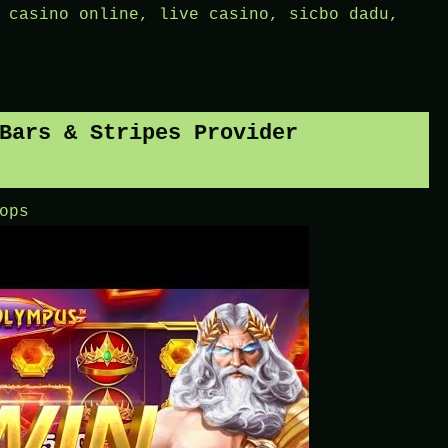
,
casino online
,
live casino
,
sicbo dadu
,
Bars & Stripes Provider
ops