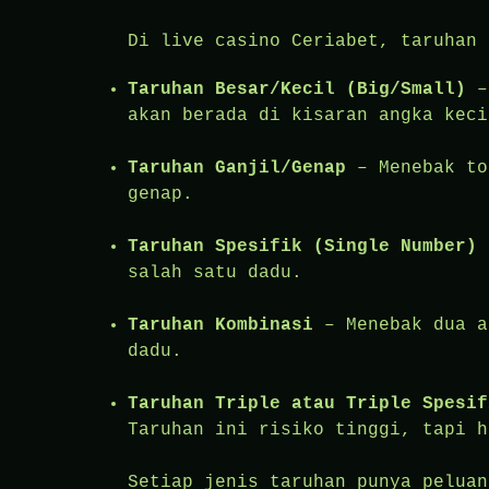
Di live casino Ceriabet, taruhan 
Taruhan Besar/Kecil (Big/Small)
– 
akan berada di kisaran angka keci
Taruhan Ganjil/Genap
– Menebak to
genap.
Taruhan Spesifik (Single Number)
–
salah satu dadu.
Taruhan Kombinasi
– Menebak dua a
dadu.
Taruhan Triple atau Triple Spesif
Taruhan ini risiko tinggi, tapi h
Setiap jenis taruhan punya peluan