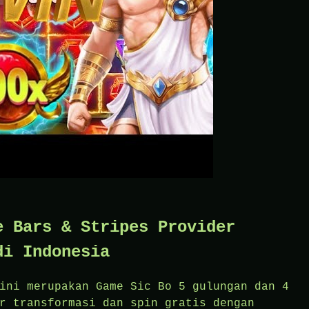
e Bars & Stripes Provider
di Indonesia
ini merupakan Game Sic Bo 5 gulungan dan 4
r transformasi dan spin gratis dengan