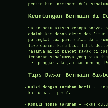
pemain baru memahami dulu sebelum
Keuntungan Bermain di C
Salah satu alasan kenapa banyak p
adalah kemudahan akses dan fitur 
perangkat apa pun, mulai dari kom
live casino kamu bisa lihat deale
rasanya mirip banget kayak di cas
lemparan sebelumnya yang bisa dig
tetap nggak ada jaminan menang 10
Tips Dasar Bermain Sicb
Mulai dengan taruhan kecil
– Jang
kalau masih pemula.
Kenali jenis taruhan
– Fokus dulu