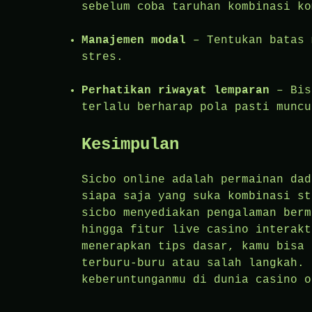
sebelum coba taruhan kombinasi ko
Manajemen modal
– Tentukan batas 
stres.
Perhatikan riwayat lemparan
– Bis
terlalu berharap pola pasti muncu
Kesimpulan
Sicbo online adalah permainan dad
siapa saja yang suka kombinasi st
sicbo menyediakan pengalaman berm
hingga fitur live casino interakt
menerapkan tips dasar, kamu bisa 
terburu-buru atau salah langkah. 
keberuntunganmu di dunia casino o