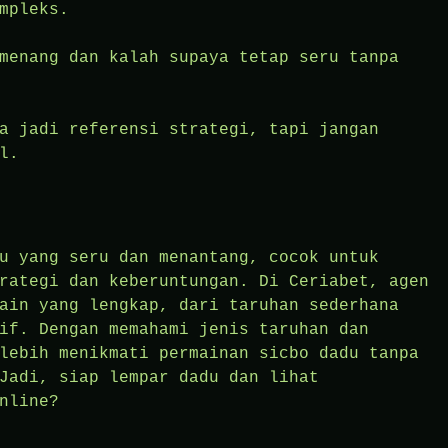
mpleks.
menang dan kalah supaya tetap seru tanpa
a jadi referensi strategi, tapi jangan
l.
u yang seru dan menantang, cocok untuk
rategi dan keberuntungan. Di Ceriabet, agen
ain yang lengkap, dari taruhan sederhana
if. Dengan memahami jenis taruhan dan
lebih menikmati permainan sicbo dadu tanpa
Jadi, siap lempar dadu dan lihat
nline?