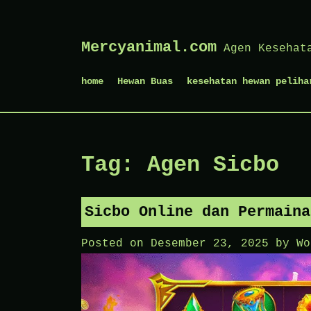
Skip
Mercyanimal.com
Agen Kesehat
to
content
home
Hewan Buas
kesehatan hewan peliha
Tag:
Agen Sicbo
Sicbo Online dan Permaina
Posted on
Desember 23, 2025
by
Wo