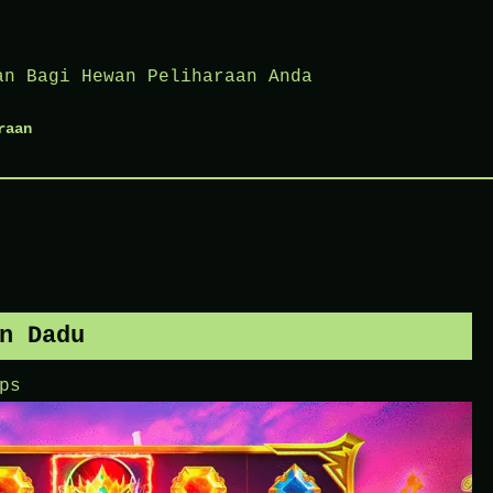
an Bagi Hewan Peliharaan Anda
raan
n Dadu
ps