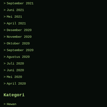
September 2021
Juni 2021
Mei 2021
April 2021
Desember 2020
November 2020
Oktober 2020
September 2020
Agustus 2020
Juli 2020
Juni 2020
Mei 2020
April 2020
Kategori
Hewan