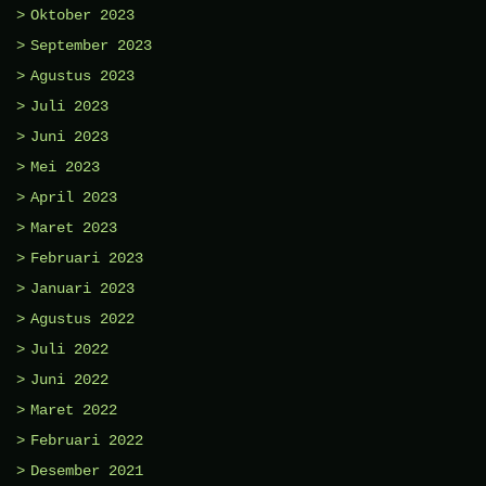
Oktober 2023
September 2023
Agustus 2023
Juli 2023
Juni 2023
Mei 2023
April 2023
Maret 2023
Februari 2023
Januari 2023
Agustus 2022
Juli 2022
Juni 2022
Maret 2022
Februari 2022
Desember 2021