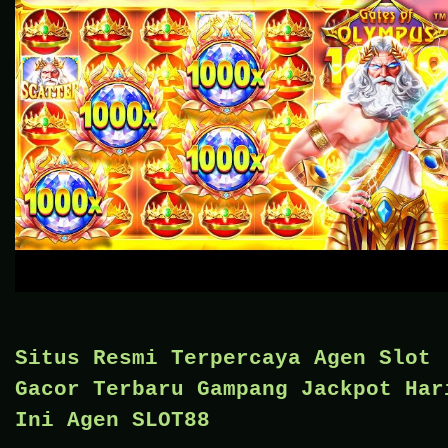
Situs Resmi Terpercaya Agen Slot
Gacor Terbaru Gampang Jackpot Har
Ini Agen SLOT88