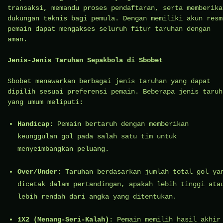
transaksi, memandu proses pendaftaran, serta memberika
dukungan teknis bagi pemula. Dengan memiliki akun resm
pemain dapat mengakses seluruh fitur taruhan dengan
aman.
Jenis-Jenis Taruhan Sepakbola di Sbobet
Sbobet menawarkan berbagai jenis taruhan yang dapat
dipilih sesuai preferensi pemain. Beberapa jenis taruh
yang umum meliputi:
Handicap
: Pemain bertaruh dengan memberikan
keunggulan gol pada salah satu tim untuk
menyeimbangkan peluang.
Over/Under
: Taruhan berdasarkan jumlah total gol ya
dicetak dalam pertandingan, apakah lebih tinggi ata
lebih rendah dari angka yang ditentukan.
1X2 (Menang-Seri-Kalah)
: Pemain memilih hasil akhir