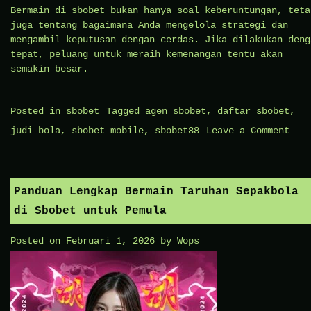
Bermain di sbobet bukan hanya soal keberuntungan, teta
juga tentang bagaimana Anda mengelola strategi dan
mengambil keputusan dengan cerdas. Jika dilakukan deng
tepat, peluang untuk meraih kemenangan tentu akan
semakin besar.
Posted in
sbobet
Tagged
agen sbobet
,
daftar sbobet
,
on
judi bola
,
sbobet mobile
,
sbobet88
Leave a Comment
Tips
SBOB
deng
Panduan Lengkap Bermain Taruhan Sepakbola
Cara
di Sbobet untuk Pemula
Simp
Posted on
Februari 1, 2026
by
Wops
untu
Mena
Pelu
Mena