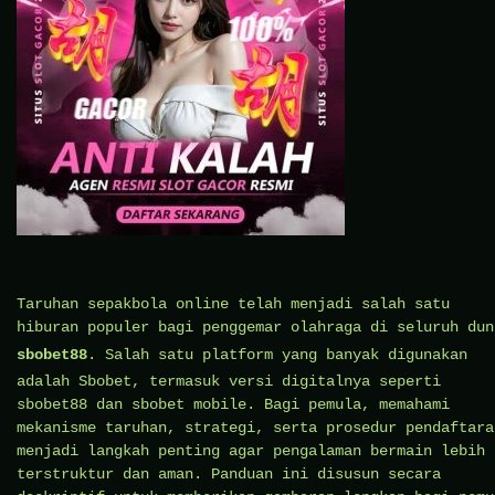
Taruhan sepakbola online telah menjadi salah satu
hiburan populer bagi penggemar olahraga di seluruh dun
sbobet88
. Salah satu platform yang banyak digunakan
adalah Sbobet, termasuk versi digitalnya seperti
sbobet88 dan sbobet mobile. Bagi pemula, memahami
mekanisme taruhan, strategi, serta prosedur pendaftara
menjadi langkah penting agar pengalaman bermain lebih
terstruktur dan aman. Panduan ini disusun secara