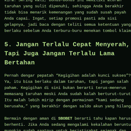
kira. Sering kali, bonus-bonus ini memiliki aturan
taruhan yang sulit dipenuhi, sehingga Anda berakhir
tidak bisa menarik kemenangan yang sudah susah payah
Anda capai. Ingat, setiap promosi pasti ada sisi
gelapnya, jadi baca dengan teliti semua ketentuan yang
berlaku sebelum Anda terburu-buru menekan tombol klaim
5.
Jangan Terlalu Cepat Menyerah,
Tapi Juga Jangan Terlalu Lama
Bertahan
Pernah dengar pepatah “Kegigihan adalah kunci sukses”?
Ya, itu bisa berlaku dalam taruhan, tapi jangan salah
paham. Kegigihan di sini bukan berarti terus-menerus
memasang taruhan meski Anda sudah kalah berturut-turut
Itu malah lebih mirip dengan permainan “kami sedang
berusaha,” yang berakhir dengan saldo akun yang hilang
Bermain dengan aman di
SBOBET
berarti tahu kapan harus
berhenti. Jika Anda sedang mengalami kekalahan beruntu
mungkin sudah saatnya untuk beristirahat sejenak dan