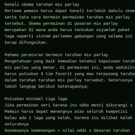
Kenali skema taruhan mix parlay
Pertama pemain harus dapat kenali terlebih dahulu skem
serta tata cara bermain permainan taruhan mix parlay
tersebut. Skema permainan di pasaran mix parlay
merupakan Di mana anda harus tentukan sejumlah paket
laga seperti sistem parlemen gabungan yang selama ini
kerap difungsikan.
Pahami peraturan bermain taruhan mix parlay
Pengetahuan yang baik kemudian ketahui keputusan taruh
mix parlay yang benar. Di permainan ini, anda sedikitn
harus putuskan 3 tim favorit yang mau terpasang taruha
dalam taruhan taruhan mix parlay tersebut. Seterusnya
lebih lengkap berikut ketetapannya:
Putuskan minimal tiga laga
Jika permainan seri karena itu odds mesti dikurangi 1
Pemain harus dapat menangnya atas seluruh kompetisi
Kalau ada 1 laga yang kalah, karena itu dilihat kalah
seluruhnya
Kesemuanya kemenangan = nilai odds x besaran taruhan