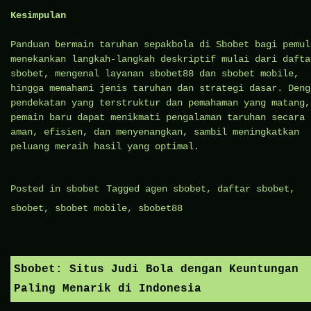
Kesimpulan
Panduan bermain taruhan sepakbola di Sbobet bagi pemul
menekankan langkah-langkah deskriptif mulai dari dafta
sbobet, mengenal layanan sbobet88 dan sbobet mobile,
hingga memahami jenis taruhan dan strategi dasar. Deng
pendekatan yang terstruktur dan pemahaman yang matang,
pemain baru dapat menikmati pengalaman taruhan secara
aman, efisien, dan menyenangkan, sambil meningkatkan
peluang meraih hasil yang optimal.
Posted in
sbobet
Tagged
agen sbobet
,
daftar sbobet
,
sbobet
,
sbobet mobile
,
sbobet88
Sbobet: Situs Judi Bola dengan Keuntungan
Paling Menarik di Indonesia