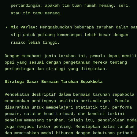
pertandingan, apakah tim tuan rumah menang, seri,
atau tim tamu menang.
Mix Parlay
: Menggabungkan beberapa taruhan dalam sa
slip untuk peluang kemenangan lebih besar dengan
risiko lebih tinggi.
Dengan memahami jenis taruhan ini, pemula dapat memili
opsi yang sesuai dengan pengetahuan mereka tentang
pertandingan dan strategi yang diinginkan.
Strategi Dasar Bermain Taruhan Sepakbola
Pendekatan deskriptif dalam bermain taruhan sepakbola
menekankan pentingnya analisis pertandingan. Pemula
disarankan untuk mempelajari statistik tim, performa
pemain, catatan head-to-head, dan kondisi terkini
sebelum memasang taruhan. Selain itu, pengelolaan moda
juga menjadi faktor penting. Menetapkan batas taruhan
dan memisahkan modal hiburan dengan kebutuhan pribadi