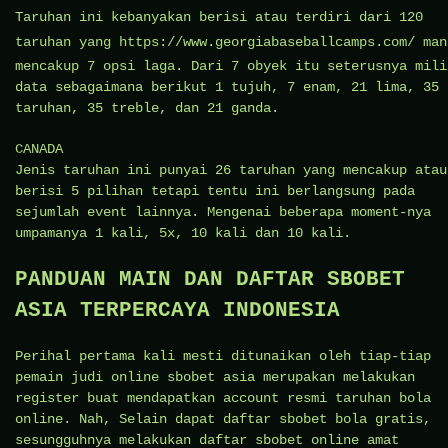
Taruhan ini kebanyakan berisi atau terdiri dari 120
taruhan yang
https://www.georgiabaseballcamps.com/
man
mencakup 7 opsi laga. Dari 7 obyek itu seterusnya mili
data sebagaimana berikut 1 tujuh, 7 enam, 21 lima, 35
taruhan, 35 treble, dan 21 ganda.
CANADA
Jenis taruhan ini punyai 26 taruhan yang mencakup atau
berisi 5 pilihan tetapi tentu ini berlangsung pada
sejumlah event lainnya. Mengenai beberapa moment-nya
umpamanya 1 kali, 5x, 10 kali dan 10 kali.
PANDUAN MAIN DAN DAFTAR SBOBET
ASIA TERPERCAYA INDONESIA
Perihal pertama kali mesti ditunaikan oleh tiap-tiap
pemain judi online sbobet asia merupakan melakukan
register buat mendapatkan account resmi taruhan bola
online. Nah, Selain dapat daftar sbobet bola gratis,
sesungguhnya melakukan daftar sbobet online amat