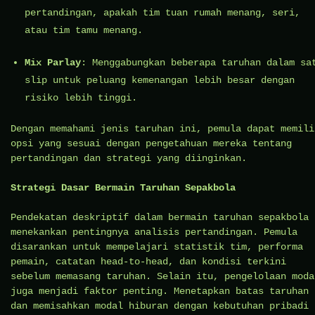
pertandingan, apakah tim tuan rumah menang, seri,
atau tim tamu menang.
Mix Parlay
: Menggabungkan beberapa taruhan dalam sa
slip untuk peluang kemenangan lebih besar dengan
risiko lebih tinggi.
Dengan memahami jenis taruhan ini, pemula dapat memili
opsi yang sesuai dengan pengetahuan mereka tentang
pertandingan dan strategi yang diinginkan.
Strategi Dasar Bermain Taruhan Sepakbola
Pendekatan deskriptif dalam bermain taruhan sepakbola
menekankan pentingnya analisis pertandingan. Pemula
disarankan untuk mempelajari statistik tim, performa
pemain, catatan head-to-head, dan kondisi terkini
sebelum memasang taruhan. Selain itu, pengelolaan moda
juga menjadi faktor penting. Menetapkan batas taruhan
dan memisahkan modal hiburan dengan kebutuhan pribadi