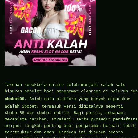
Taruhan sepakbola online telah menjadi salah satu
hiburan populer bagi penggemar olahraga di seluruh dun
sbobet88
. Salah satu platform yang banyak digunakan
adalah Sbobet, termasuk versi digitalnya seperti
sbobet88 dan sbobet mobile. Bagi pemula, memahami
mekanisme taruhan, strategi, serta prosedur pendaftara
menjadi langkah penting agar pengalaman bermain lebih
terstruktur dan aman. Panduan ini disusun secara