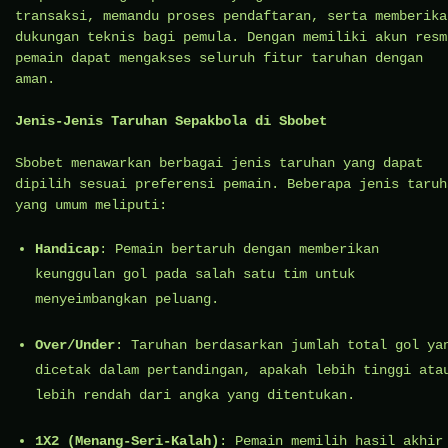
transaksi, memandu proses pendaftaran, serta memberika
dukungan teknis bagi pemula. Dengan memiliki akun resm
pemain dapat mengakses seluruh fitur taruhan dengan
aman.
Jenis-Jenis Taruhan Sepakbola di Sbobet
Sbobet menawarkan berbagai jenis taruhan yang dapat
dipilih sesuai preferensi pemain. Beberapa jenis taruh
yang umum meliputi:
Handicap
: Pemain bertaruh dengan memberikan
keunggulan gol pada salah satu tim untuk
menyeimbangkan peluang.
Over/Under
: Taruhan berdasarkan jumlah total gol ya
dicetak dalam pertandingan, apakah lebih tinggi ata
lebih rendah dari angka yang ditentukan.
1X2 (Menang-Seri-Kalah)
: Pemain memilih hasil akhir