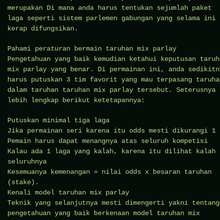
merupakan Di mana anda harus tentukan sejumlah paket
laga seperti sistem parlemen gabungan yang selama ini
kerap difungsikan.
Pahami peraturan bermain taruhan mix parlay
Pengetahuan yang baik kemudian ketahui keputusan taruh
mix parlay yang benar. Di permainan ini, anda sedikitn
harus putuskan 3 tim favorit yang mau terpasang taruha
dalam taruhan taruhan mix parlay tersebut. Seterusnya
lebih lengkap berikut ketetapannya:
Putuskan minimal tiga laga
Jika permainan seri karena itu odds mesti dikurangi 1
Pemain harus dapat menangnya atas seluruh kompetisi
Kalau ada 1 laga yang kalah, karena itu dilihat kalah
seluruhnya
Kesemuanya kemenangan = nilai odds x besaran taruhan
(stake).
Kenali model taruhan mix parlay
Teknik yang selanjutnya mesti dimengerti yakni tentang
pengetahuan yang baik berkenaan model taruhan mix