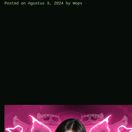
Posted on
Agustus 3, 2024
by
Wops