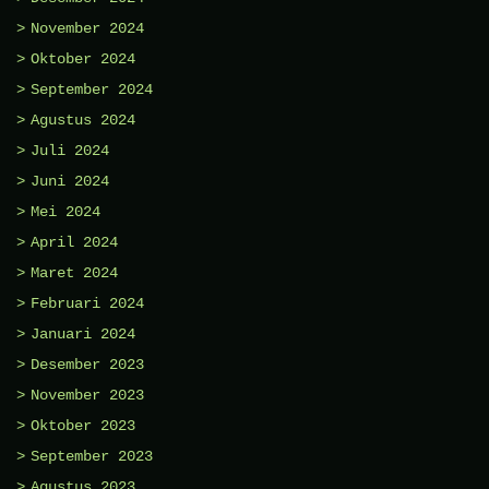
November 2024
Oktober 2024
September 2024
Agustus 2024
Juli 2024
Juni 2024
Mei 2024
April 2024
Maret 2024
Februari 2024
Januari 2024
Desember 2023
November 2023
Oktober 2023
September 2023
Agustus 2023