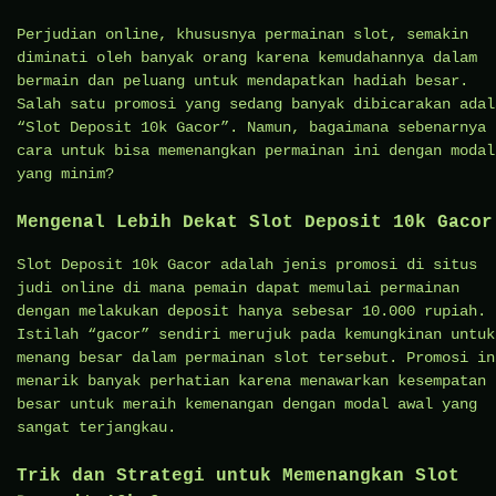
Perjudian online, khususnya permainan slot, semakin
diminati oleh banyak orang karena kemudahannya dalam
bermain dan peluang untuk mendapatkan hadiah besar.
Salah satu promosi yang sedang banyak dibicarakan adal
“Slot Deposit 10k Gacor”. Namun, bagaimana sebenarnya
cara untuk bisa memenangkan permainan ini dengan modal
yang minim?
Mengenal Lebih Dekat Slot Deposit 10k Gacor
Slot Deposit 10k Gacor adalah jenis promosi di situs
judi online di mana pemain dapat memulai permainan
dengan melakukan deposit hanya sebesar 10.000 rupiah.
Istilah “gacor” sendiri merujuk pada kemungkinan untuk
menang besar dalam permainan slot tersebut. Promosi in
menarik banyak perhatian karena menawarkan kesempatan
besar untuk meraih kemenangan dengan modal awal yang
sangat terjangkau.
Trik dan Strategi untuk Memenangkan Slot