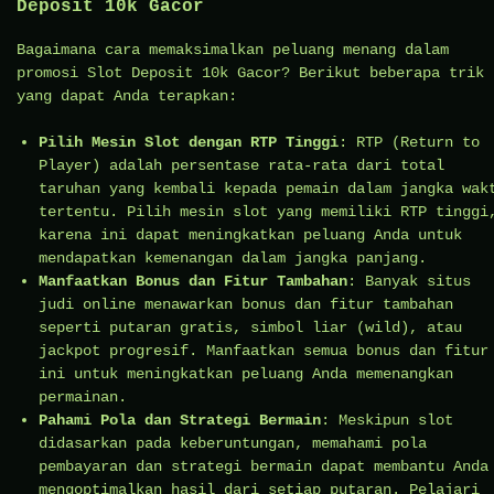
Deposit 10k Gacor
Bagaimana cara memaksimalkan peluang menang dalam
promosi Slot Deposit 10k Gacor? Berikut beberapa trik
yang dapat Anda terapkan:
Pilih Mesin Slot dengan RTP Tinggi
: RTP (Return to
Player) adalah persentase rata-rata dari total
taruhan yang kembali kepada pemain dalam jangka wak
tertentu. Pilih mesin slot yang memiliki RTP tinggi
karena ini dapat meningkatkan peluang Anda untuk
mendapatkan kemenangan dalam jangka panjang.
Manfaatkan Bonus dan Fitur Tambahan
: Banyak situs
judi online menawarkan bonus dan fitur tambahan
seperti putaran gratis, simbol liar (wild), atau
jackpot progresif. Manfaatkan semua bonus dan fitur
ini untuk meningkatkan peluang Anda memenangkan
permainan.
Pahami Pola dan Strategi Bermain
: Meskipun slot
didasarkan pada keberuntungan, memahami pola
pembayaran dan strategi bermain dapat membantu Anda
mengoptimalkan hasil dari setiap putaran. Pelajari