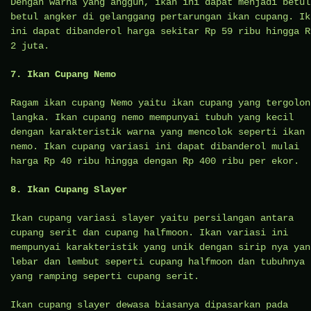
Dengan warna yang anggun, ikan ini dapat menjadi betul
betul angker di gelanggang pertarungan ikan cupang. Ik
ini dapat dibanderol harga sekitar Rp 59 ribu hingga R
2 juta.
7. Ikan Cupang Nemo
Ragam ikan cupang Nemo yaitu ikan cupang yang tergolon
langka. Ikan cupang nemo mempunyai tubuh yang kecil
dengan karakteristik warna yang mencolok seperti ikan
nemo. Ikan cupang variasi ini dapat dibanderol mulai
harga Rp 40 ribu hingga dengan Rp 400 ribu per ekor.
8. Ikan Cupang Slayer
Ikan cupang variasi slayer yaitu persilangan antara
cupang serit dan cupang halfmoon. Ikan variasi ini
mempunyai karakteristik yang unik dengan sirip nya yan
lebar dan lembut seperti cupang halfmoon dan tubuhnya
yang ramping seperti cupang serit.
Ikan cupang slayer dewasa biasanya dipasarkan pada