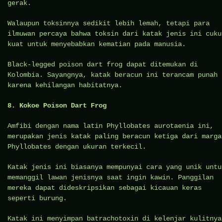
gerak.
Walaupun toksinnya sedikit lebih lemah, tetapi para
ilmuwan percaya bahwa toksin dari katak jenis ini cuku
kuat untuk menyebabkan kematian pada manusia.
Black-legged poison dart frog dapat ditemukan di
Kolombia. Sayangnya, katak beracun ini terancam punah
karena kehilangan habitatnya.
8. Kokoe Poison Dart Frog
Amfibi dengan nama latin Phyllobates aurotaenia ini,
merupakan jenis katak paling beracun ketiga dari marga
Phyllobates dengan ukuran terkecil.
Katak jenis ini biasanya mempunyai cara yang unik untu
memanggil lawan jenisnya saat ingin kawin. Panggilan
mereka dapat dideskripsikan sebagai kicauan keras
seperti burung.
Katak ini menyimpan batrachotoxin di kelenjar kulitnya