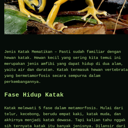
Jenis Katak Mematikan – Pasti sudah familiar dengan
hewan katak. Hewan kecil yang sering kita temui ini
merupakan jenis amfibi yang dapat hidup di dua alam,
yaitu air dan daratan. Katak termasuk hewan vertebrata
yang bermetamorfosis secara sempurna dalam
perkembangannya.
Fase Hidup Katak
Katak melewati 5 fase dalam metamorfosis. Mulai dari
telur, kecebong, berudu empat kaki, katak muda, dan
akhirnya menjadi katak dewasa. Tapi kalian tahu nggak
sih ternyata katak itu banyak jenisnya. Dilansir dari