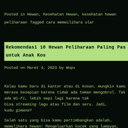
Posted in
Hewan
,
Kesehatan Hewan
,
kesehatan hewan
peliharaan
Tagged
cara memeilihara ular
Rekomendasi 10 Hewan Peliharaan Paling Pas
untuk Anak Kos
Posted on
Maret 4, 2023
by
Wops
Kalau kamu baru di kantor atau di
kosan
, mungkin kamu
merasa kesepian karena tidak ada teman mengobrol. Tak
ada
Wi-Fi
, lebih sepi lagi karena tak
bisa
streaming
lagu atau film dan seru. Jadi,
kudu
gimana
?
Salah satu yang bisa kamu pertimbangkan adalah…
memelihara hewan! Mengeluarkan kocek yang lumayan,