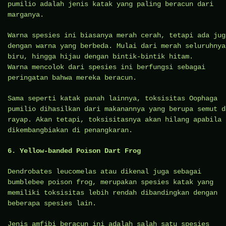
pumilio adalah jenis katak yang paling beracun dari
marganya.
Warna spesies ini biasanya merah cerah, tetapi ada jug
dengan warna yang berbeda. Mulai dari merah seluruhnya
biru, hingga hijau dengan bintik-bintik hitam.
Warna mencolok dari spesies ini berfungsi sebagai
peringatan bahwa mereka beracun.
Sama seperti katak panah lainnya, toksisitas Oophaga
pumilio dihasilkan dari makanannya yang berupa semut d
rayap. Akan tetapi, toksisitasnya akan hilang apabila
dikembangbiakan di penangkaran.
6. Yellow-banded Poison Dart Frog
Dendrobates leucomelas atau dikenal juga sebagai
bumblebee poison frog, merupakan spesies katak yang
memiliki toksisitas lebih rendah dibandingkan dengan
beberapa spesies lain.
Jenis amfibi beracun ini adalah salah satu spesies