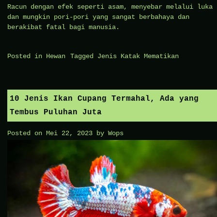
Racun dengan efek seperti asam, menyebar melalui luka
dan mungkin pori-pori yang sangat berbahaya dan
berakibat fatal bagi manusia.
Posted in
Hewan
Tagged
Jenis Katak Mematikan
10 Jenis Ikan Cupang Termahal, Ada yang
Tembus Puluhan Juta
Posted on
Mei 22, 2023
by
Wops