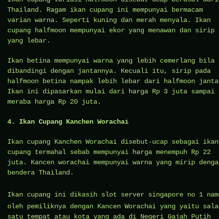
Thailand. Ragam ikan cupang ini mempunyai bermacam
varian warna. Seperti kuning dan merah menyala. Ikan
cupang halfmoon mempunyai ekor yang menawan dan sirip
yang lebar.
Ikan betina mempunyai warna yang lebih cemerlang bila
dibandingi dengan jantannya. Kecuali itu, sirip pada
halfmoon betina nampak lebih lebar dari halfmoon janta
Ikan ini dipasarkan mulai dari harga Rp 3 juta sampai
meraba harga Rp 20 juta.
4. Ikan Cupang Kanchen Worachai
Ikan cupang Kanchen Worachai disebut-ucap sebagai ikan
cupang termahal sebab mempunyai harga menempuh Rp 22
juta. Kancen worachai mempunyai warna yang mirip denga
bendera Thailand.
Ikan cupang ini dikasih
slot server singapore no 1
nam
oleh pemiliknya dengan Kancen Worachai yang yaitu sala
satu tempat atau kota yang ada di Negeri Gajah Putih