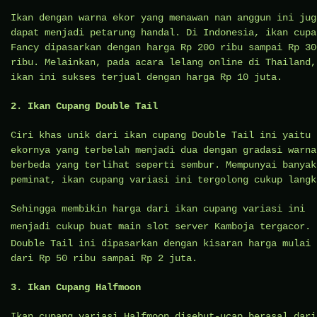
Ikan dengan warna ekor yang menawan nan anggun ini jug
dapat menjadi petarung handal. Di Indonesia, ikan cupa
Fancy dipasarkan dengan harga Rp 200 ribu sampai Rp 30
ribu. Melainkan, pada acara lelang online di Thailand,
ikan ini sukses terjual dengan harga Rp 10 juta.
2. Ikan Cupang Double Tail
Ciri khas unik dari ikan cupang Double Tail ini yaitu
ekornya yang terbelah menjadi dua dengan gradasi warna
berbeda yang terlihat seperti sembur. Mempunyai banyak
peminat, ikan cupang variasi ini tergolong cukup langk
Sehingga membikin harga dari ikan cupang variasi ini
menjadi cukup buat main
slot server Kamboja tergacor
.
Double Tail ini dipasarkan dengan kisaran harga mulai
dari Rp 50 ribu sampai Rp 2 juta.
3. Ikan Cupang Halfmoon
Ikan cupang variasi Halfmoon disebut-ucap berasal dari