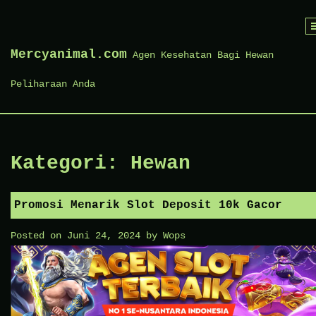
Skip
to
Mercyanimal.com
Agen Kesehatan Bagi Hewan
content
Peliharaan Anda
Kategori:
Hewan
Promosi Menarik Slot Deposit 10k Gacor
Posted on
Juni 24, 2024
by
Wops