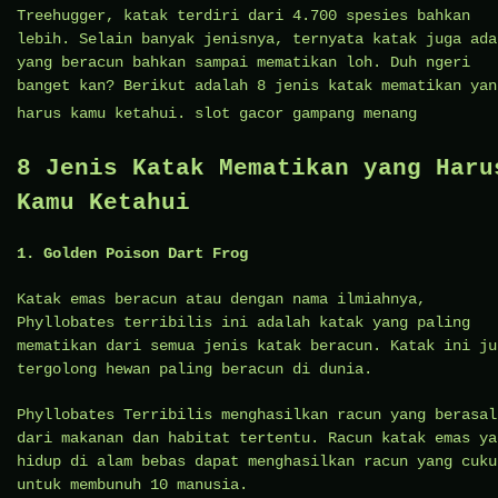
Treehugger, katak terdiri dari 4.700 spesies bahkan
lebih. Selain banyak jenisnya, ternyata katak juga ada
yang beracun bahkan sampai mematikan loh. Duh ngeri
banget kan? Berikut adalah 8 jenis katak mematikan yan
harus kamu ketahui.
slot gacor gampang menang
8 Jenis Katak Mematikan yang Haru
Kamu Ketahui
1. Golden Poison Dart Frog
Katak emas beracun atau dengan nama ilmiahnya,
Phyllobates terribilis ini adalah katak yang paling
mematikan dari semua jenis katak beracun. Katak ini ju
tergolong hewan paling beracun di dunia.
Phyllobates Terribilis menghasilkan racun yang berasal
dari makanan dan habitat tertentu. Racun katak emas ya
hidup di alam bebas dapat menghasilkan racun yang cuku
untuk membunuh 10 manusia.