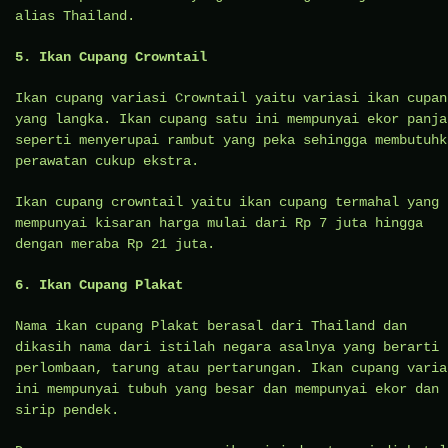
alias Thailand.
5. Ikan Cupang Crowntail
Ikan cupang variasi Crowntail yaitu variasi ikan cupan
yang langka. Ikan cupang satu ini mempunyai ekor panja
seperti menyerupai rambut yang peka sehingga membutuhk
perawatan cukup ekstra.
Ikan cupang crowntail yaitu ikan cupang termahal yang
mempunyai kisaran harga mulai dari Rp 7 juta hingga
dengan meraba Rp 21 juta.
6. Ikan Cupang Plakat
Nama ikan cupang Plakat berasal dari Thailand dan
dikasih nama dari istilah negara asalnya yang berarti
perlombaan, tarung atau pertarungan. Ikan cupang varia
ini mempunyai tubuh yang besar dan mempunyai ekor dan
sirip pendek.