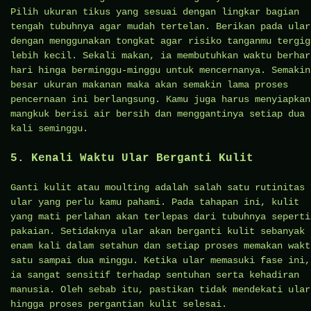
Pilih ukuran tikus yang sesuai dengan lingkar bagian
tengah tubuhnya agar mudah tertelan. Berikan pada ular
dengan menggunakan tongkat agar risiko tanganmu tergig
lebih kecil. Sekali makan, ia membutuhkan waktu berhar
hari hinga berminggu-minggu untuk mencernanya. Semakin
besar ukuran makanan maka akan semakin lama proses
pencernaan ini berlangsung. Kamu juga harus menyiapkan
mangkuk berisi air bersih dan menggantinya setiap dua
kali seminggu.
5. Kenali Waktu Ular Berganti Kulit
Ganti kulit atau moulting adalah salah satu rutinitas
ular yang perlu kamu pahami. Pada tahapan ini, kulit
yang mati perlahan akan terlepas dari tubuhnya seperti
pakaian. Setidaknya ular akan berganti kulit sebanyak
enam kali dalam setahun dan setiap proses memakan wakt
satu sampai dua minggu. Ketika ular memasuki fase ini,
ia sangat sensitif terhadap sentuhan serta kehadiran
manusia. Oleh sebab itu, pastikan tidak mendekati ular
hingga proses pergantian kulit selesai.