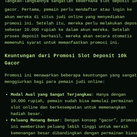
langkah-langkahnya sangatlah sederhana
slot deposit 10
gacor
. Pertama, pemain perlu mendaftar atau login ke
akun mereka di situs judi online yang menyediakan
promosi ini. Setelah itu, mereka perlu melakukan depos
sebesar 10.000 rupiah ke dalam akun mereka. Setelah
proses deposit berhasil, mereka akan secara otomatis
memenuhi syarat untuk memanfaatkan promosi ini.
Keuntungan dari Promosi Slot Deposit 10k
Gacor
Promosi ini menawarkan beberapa keuntungan yang sangat
menggiurkan bagi para pemain judi online:
Modal Awal yang Sangat Terjangkau
: Hanya dengan
10.000 rupiah, pemain sudah bisa memulai permainan
slot online dan berkesempatan untuk memenangkan
hadiah besar.
Peluang Menang Besar
: Dengan konsep “gacor”, promos
ini memberikan peluang lebih tinggi untuk meraih
kemenangan besar dibandingkan dengan permainan bias