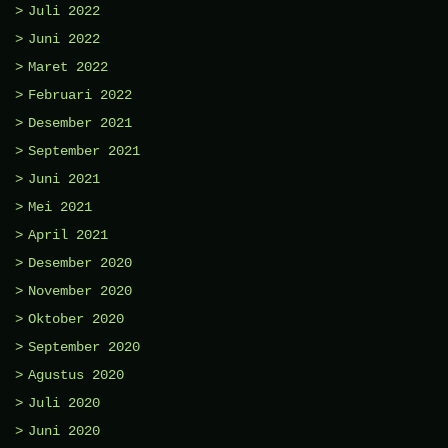
Juli 2022
Juni 2022
Maret 2022
Februari 2022
Desember 2021
September 2021
Juni 2021
Mei 2021
April 2021
Desember 2020
November 2020
Oktober 2020
September 2020
Agustus 2020
Juli 2020
Juni 2020