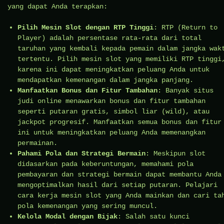
yang dapat Anda terapkan:
Pilih Mesin Slot dengan RTP Tinggi
: RTP (Return to
Player) adalah persentase rata-rata dari total
taruhan yang kembali kepada pemain dalam jangka wak
tertentu. Pilih mesin slot yang memiliki RTP tinggi
karena ini dapat meningkatkan peluang Anda untuk
mendapatkan kemenangan dalam jangka panjang.
Manfaatkan Bonus dan Fitur Tambahan
: Banyak situs
judi online menawarkan bonus dan fitur tambahan
seperti putaran gratis, simbol liar (wild), atau
jackpot progresif. Manfaatkan semua bonus dan fitur
ini untuk meningkatkan peluang Anda memenangkan
permainan.
Pahami Pola dan Strategi Bermain
: Meskipun slot
didasarkan pada keberuntungan, memahami pola
pembayaran dan strategi bermain dapat membantu Anda
mengoptimalkan hasil dari setiap putaran. Pelajari
cara kerja mesin slot yang Anda mainkan dan cari ta
pola kemenangan yang sering muncul.
Kelola Modal dengan Bijak
: Salah satu kunci