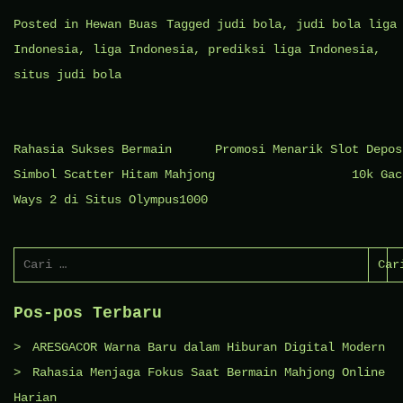
Posted in
Hewan Buas
Tagged
judi bola
,
judi bola liga
Indonesia
,
liga Indonesia
,
prediksi liga Indonesia
,
situs judi bola
Navigasi
Rahasia Sukses Bermain
Promosi Menarik Slot Depos
pos
Simbol Scatter Hitam Mahjong
10k Gac
Ways 2 di Situs Olympus1000
Cari
untuk:
Pos-pos Terbaru
ARESGACOR Warna Baru dalam Hiburan Digital Modern
Rahasia Menjaga Fokus Saat Bermain Mahjong Online
Harian