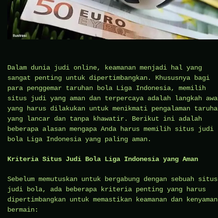
Dalam dunia judi online, keamanan menjadi hal yang
sangat penting untuk dipertimbangkan. Khususnya bagi
para penggemar taruhan bola Liga Indonesia, memilih
situs judi yang aman dan terpercaya adalah langkah awa
yang harus dilakukan untuk menikmati pengalaman taruha
yang lancar dan tanpa khawatir. Berikut ini adalah
beberapa alasan mengapa Anda harus memilih situs judi
bola Liga Indonesia yang paling aman.
Kriteria Situs Judi Bola Liga Indonesia yang Aman
Sebelum memutuskan untuk bergabung dengan sebuah situs
judi bola, ada beberapa kriteria penting yang harus
dipertimbangkan untuk memastikan keamanan dan kenyaman
bermain: