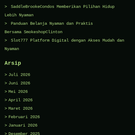
SaddleBrookeCondos Memberikan Pilihan Hidup
Lebih Nyaman
Panduan Belanja Nyaman dan Praktis
Bersama SmokeshopClinton
Slot777 Platform Digital dengan Akses Mudah dan
Nyaman
Arsip
Juli 2026
Juni 2026
Mei 2026
April 2026
Maret 2026
Februari 2026
Januari 2026
Desember 2025