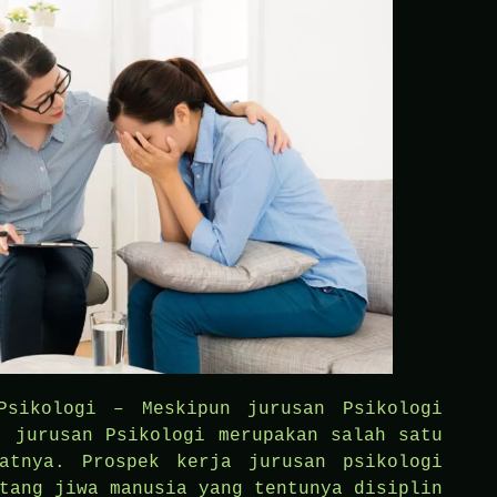
Psikologi – Meskipun jurusan Psikologi
, jurusan Psikologi merupakan salah satu
atnya. Prospek kerja jurusan psikologi
tang jiwa manusia yang tentunya disiplin