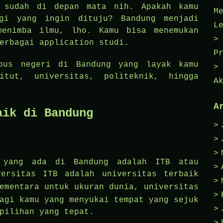
u sudah di depan mata nih. Apakah kamu
M
ggi yang ingin dituju? Bandung menjadi
L
menimba ilmu, lho. Kamu bisa menemukan
erbagai application studi.
P
pus negeri di Bandung yang layak kamu
itut, universitas, politeknik, hingga
A
A
aik di Bandung
k yang ada di Bandung adalah ITB atau
versitas ITB adalah universitas terbaik
ementara untuk ukuran dunia, universitas
agi kamu yang menyukai tempat yang sejuk
pilihan yang tepat.