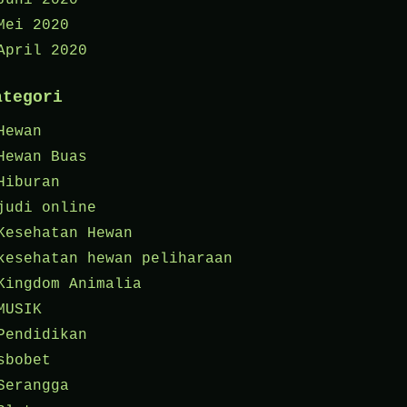
Juni 2020
Mei 2020
April 2020
ategori
Hewan
Hewan Buas
Hiburan
judi online
Kesehatan Hewan
kesehatan hewan peliharaan
Kingdom Animalia
MUSIK
Pendidikan
sbobet
Serangga