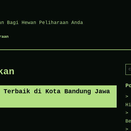
an Bagi Hewan Peliharaan Anda
raan
Ca
kan
un
P
 Terbaik di Kota Bandung Jawa
H
B