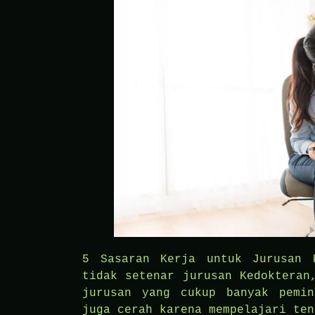
5 Sasaran Kerja untuk Jurusan 
tidak setenar jurusan Kedokteran
jurusan yang cukup banyak pemin
juga cerah karena mempelajari ten