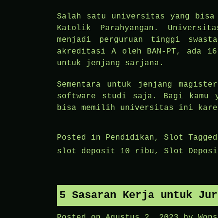
Salah satu universitas yang bisa
Katolik Parahyangan. Universi
menjadi perguruan tinggi swast
akreditasi A oleh BAN-PT, ada 16
untuk jenjang sarjana.
Sementara untuk jenjang magiste
software studi saja. Bagi kamu 
bisa memilih universitas ini kare
Posted in
Pendidikan
,
Slot
Tagge
slot deposit 10 ribu
,
Slot Deposi
5 Sasaran Kerja untuk Jur
Posted on
Agustus 2, 2023
by
Wops