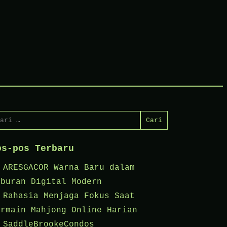
ri
tuk:
os-pos Terbaru
ARESGACOR Warna Baru dalam
iburan Digital Modern
Rahasia Menjaga Fokus Saat
ermain Mahjong Online Harian
SaddleBrookeCondos