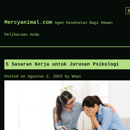
Skip
to
Mercyanimal.com
Agen Kesehatan Bagi Hewan
content
Peliharaan Anda
5 Sasaran Kerja untuk Jurusan Psikologi
Posted on
Agustus 2, 2023
by
Wops