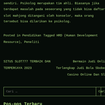
sendiri. Psikolog merupakan tim ahli. Biasanya jika
terdapat masalah pada seseorang yang tidak bisa
daftar
slot mahjong
ditangani oleh konselor, maka orang
tersebut bisa dilarikan ke psikolog.
Posted in
Pendidikan
Tagged
HRD (Human Development
Resource)
,
Peneliti
Navigasi
SITUS SLOT777 TERBAIK DAN
Bermain Judi Onli
pos
TERPERCAYA 2023
Terlengkap Judi Bola Sbobe
Casino Online Dan Sl
Cari
untuk:
Pos-pos Terbaru