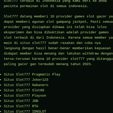
slot777 terbaik di Indonesia yang kami beri ke anda
pecinta permainan slot di semua indonesia.
Slot777 datang memberi 10 provider games slot gacor ya
dapat memberi agunan slot gampang jackpot, Pasti semua
provider yang disiapkan dibawa ini telah bisa lolos
eksperimen dan bisa dibuktikan adalah provider games
slot terbaik di dari Indonesia. Karena semua member ya
main di situs slot777 sudah rasakan dan coba nya
langsung dengan hasil benar-benar memberikan kepuasan
didapat member bisa menang dan lakukan withdraw dengan
terus-terusan karena 10 provider slot777 yang ditanggu
paling gacor gan termudah menang tahun 2023.
Situs Slot777 Pragmatic Play
Situs Slot777 Joker123
Situs Slot777 Habanero
Situs Slot777 Slot88
Situs Slot777 Playson
Situs Slot777 JDB
Situs Slot777 RTG
Situs Slot777 IDNSLOT