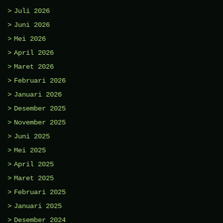
Juli 2026
Juni 2026
Mei 2026
April 2026
Maret 2026
Februari 2026
Januari 2026
Desember 2025
November 2025
Juni 2025
Mei 2025
April 2025
Maret 2025
Februari 2025
Januari 2025
Desember 2024