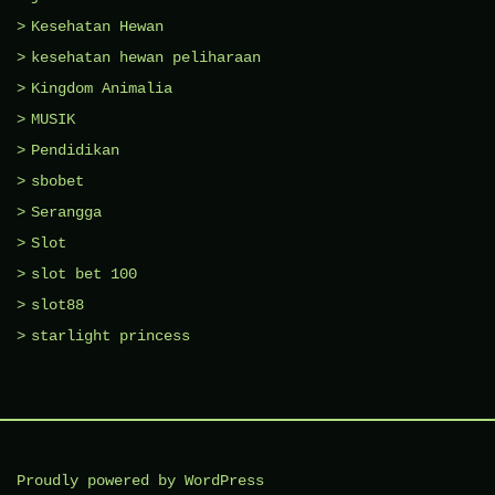
Kesehatan Hewan
kesehatan hewan peliharaan
Kingdom Animalia
MUSIK
Pendidikan
sbobet
Serangga
Slot
slot bet 100
slot88
starlight princess
Proudly powered by WordPress