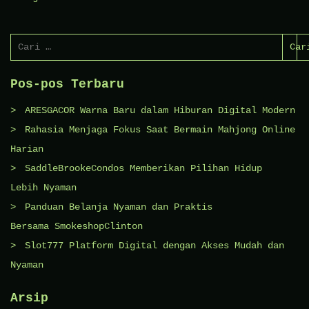
Cari
untuk:
Pos-pos Terbaru
ARESGACOR Warna Baru dalam Hiburan Digital Modern
Rahasia Menjaga Fokus Saat Bermain Mahjong Online
Harian
SaddleBrookeCondos Memberikan Pilihan Hidup
Lebih Nyaman
Panduan Belanja Nyaman dan Praktis
Bersama SmokeshopClinton
Slot777 Platform Digital dengan Akses Mudah dan
Nyaman
Arsip