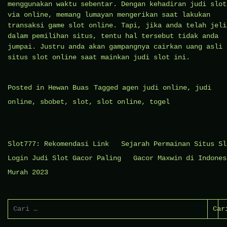
menggunakan waktu sebentar. Dengan kehadiran judi slot
via online, memang lumayan mengerikan saat lakukan
transaksi game slot online. Tapi, jika anda telah jeli
dalam pemilihan situs, tentu hal tersebut tidak anda
jumpai. Justru anda akan gampangnya cairkan uang asli
situs slot online saat mainkan judi slot ini.
Posted in
Hewan Buas
Tagged
agen judi online
,
judi
online
,
sbobet
,
slot
,
slot online
,
togel
Navigasi
Slot777: Rekomendasi Link
Sejarah Permainan Situs Sl
pos
Login Judi Slot Gacor Paling
Gacor Maxwin di Indones
Murah 2023
Cari
untuk: