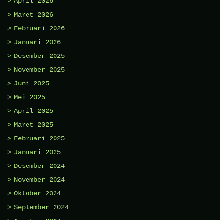
April 2026
Maret 2026
Februari 2026
Januari 2026
Desember 2025
November 2025
Juni 2025
Mei 2025
April 2025
Maret 2025
Februari 2025
Januari 2025
Desember 2024
November 2024
Oktober 2024
September 2024