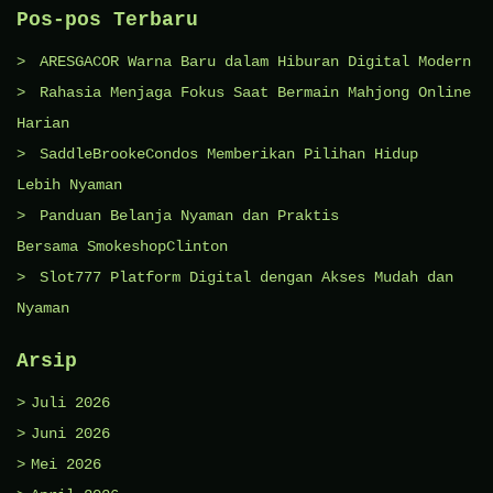
Pos-pos Terbaru
ARESGACOR Warna Baru dalam Hiburan Digital Modern
Rahasia Menjaga Fokus Saat Bermain Mahjong Online
Harian
SaddleBrookeCondos Memberikan Pilihan Hidup
Lebih Nyaman
Panduan Belanja Nyaman dan Praktis
Bersama SmokeshopClinton
Slot777 Platform Digital dengan Akses Mudah dan
Nyaman
Arsip
Juli 2026
Juni 2026
Mei 2026