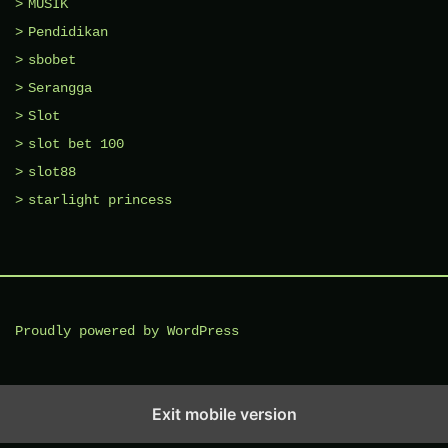
MUSIK
Pendidikan
sbobet
Serangga
Slot
slot bet 100
slot88
starlight princess
Proudly powered by WordPress
Exit mobile version