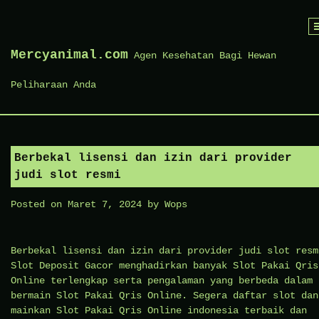
Skip
to
Mercyanimal.com
Agen Kesehatan Bagi Hewan
content
Peliharaan Anda
Berbekal lisensi dan izin dari provider
judi slot resmi
Posted on
Maret 7, 2024
by
Wops
Berbekal lisensi dan izin dari provider judi slot resm
Slot Deposit Gacor menghadirkan banyak Slot Pakai Qris
Online terlengkap serta pengalaman yang berbeda dalam
bermain Slot Pakai Qris Online. Segera daftar slot dan
mainkan Slot Pakai Qris Online indonesia terbaik dan