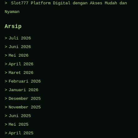
Slot777 Platform Digital dengan Akses Mudah dan
Nyaman
Arsip
Juli 2026
Juni 2026
Mei 2026
April 2026
Maret 2026
Februari 2026
Januari 2026
Desember 2025
November 2025
Juni 2025
Mei 2025
April 2025