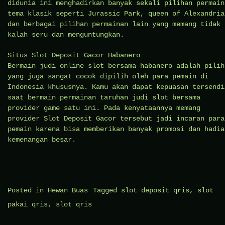
didunia ini menghadirkan banyak sekali pilihan permain
tema klasik seperti Jurassic Park, queen of Alexandria
dan berbagai pilihan permainan lain yang memang tidak
kalah seru dan menguntungkan.
Situs Slot Deposit Gacor Habanero
Bermain judi online slot bersama habanero adalah pilih
yang juga sangat cocok dipilih oleh para pemain di
Indonesia khususnya. Kamu akan dapat kepuasan tersendi
saat bermain permainan taruhan judi slot bersama
provider game satu ini. Pada kenyataannya memang
provider Slot Deposit Gacor tersebut jadi incaran para
pemain karena bisa memberikan banyak promosi dan hadia
kemenangan besar.
Posted in
Hewan Buas
Tagged
slot deposit qris
,
slot
pakai qris
,
slot qris