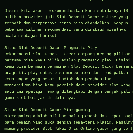
Disini kita akan merekomendasikan kamu setidaknya 10
pilihan provider judi Slot Deposit Gacor online yang
terbaik dan terpercaya serta bisa diandalkan. Adapun
beberapa pilihan rekomendasi yang dimaksud misalnya
adalah sebagai berikut:
Situs Slot Deposit Gacor Pragmatic Play
Rekomendasi Slot Deposit Gacor gampang menang pilihan
pertama bisa kamu pilih adalah pragmatic play. Disini
kamu bisa bermain permainan Slot Deposit Gacor bersama
pragmatic play untuk bisa memperoleh dan mendapatkan
keuntungan yang besar. Hadiah dan penghasilan
menjanjikan bisa kamu peroleh dari provider slot yang
satu ini apalagi memang dilengkapi dengan banyak pilih
game slot belajar di dalamnya.
Situs Slot Deposit Gacor Microgaming
Microgaming adalah pilihan paling cocok dan tepat bagi
para pemain yang suka dengan tema-tema klasik. Pasalny
memang provider Slot Pakai Qris Online gacor yang tert