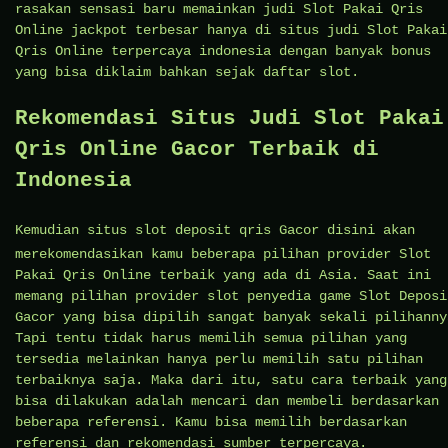
rasakan sensasi baru memainkan judi Slot Pakai Qris
Online jackpot terbesar hanya di situs judi Slot Pakai
Qris Online terpercaya indonesia dengan banyak bonus
yang bisa diklaim bahkan sejak daftar slot.
Rekomendasi Situs Judi Slot Pakai
Qris Online Gacor Terbaik di
Indonesia
Kemudian situs
slot deposit qris
Gacor disini akan
merekomendasikan kamu beberapa pilihan provider Slot
Pakai Qris Online terbaik yang ada di Asia. Saat ini
memang pilihan provider slot penyedia game Slot Deposi
Gacor yang bisa dipilih sangat banyak sekali pilihanny
Tapi tentu tidak harus memilih semua pilihan yang
tersedia melainkan hanya perlu memilih satu pilihan
terbaiknya saja. Maka dari itu, satu cara terbaik yang
bisa dilakukan adalah mencari dan membeli berdasarkan
beberapa referensi. Kamu bisa memilih berdasarkan
referensi dan rekomendasi sumber terpercaya.