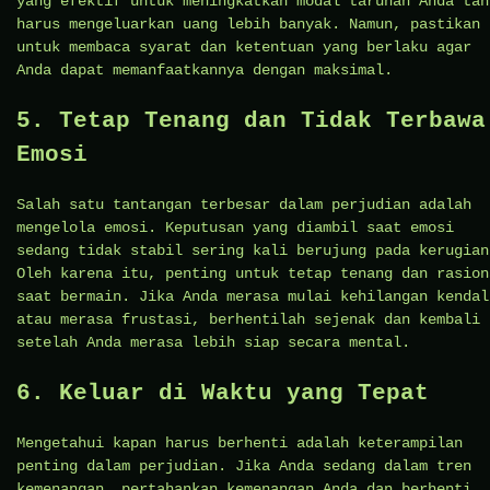
yang efektif untuk meningkatkan modal taruhan Anda tan
harus mengeluarkan uang lebih banyak. Namun, pastikan
untuk membaca syarat dan ketentuan yang berlaku agar
Anda dapat memanfaatkannya dengan maksimal.
5. Tetap Tenang dan Tidak Terbawa
Emosi
Salah satu tantangan terbesar dalam perjudian adalah
mengelola emosi. Keputusan yang diambil saat emosi
sedang tidak stabil sering kali berujung pada kerugian
Oleh karena itu, penting untuk tetap tenang dan rasion
saat bermain. Jika Anda merasa mulai kehilangan kendal
atau merasa frustasi, berhentilah sejenak dan kembali
setelah Anda merasa lebih siap secara mental.
6. Keluar di Waktu yang Tepat
Mengetahui kapan harus berhenti adalah keterampilan
penting dalam perjudian. Jika Anda sedang dalam tren
kemenangan, pertahankan kemenangan Anda dan berhenti