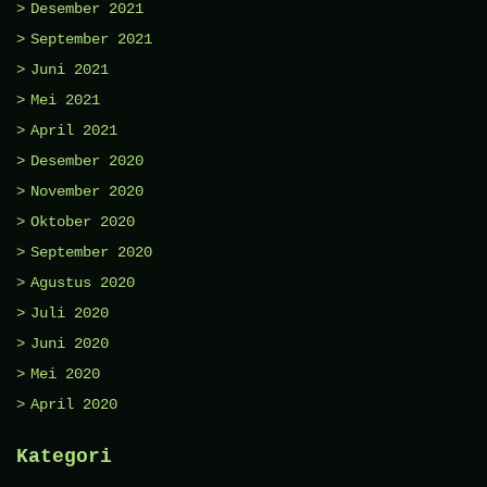
Desember 2021
September 2021
Juni 2021
Mei 2021
April 2021
Desember 2020
November 2020
Oktober 2020
September 2020
Agustus 2020
Juli 2020
Juni 2020
Mei 2020
April 2020
Kategori