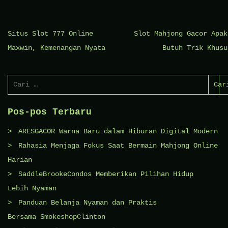
Navigasi
Situs Slot 777 Online
Slot Mahjong Gacor Apak
pos
Maxwin, Kemenangan Nyata
Butuh Trik Khusu
Cari
untuk:
Pos-pos Terbaru
ARESGACOR Warna Baru dalam Hiburan Digital Modern
Rahasia Menjaga Fokus Saat Bermain Mahjong Online
Harian
SaddleBrookeCondos Memberikan Pilihan Hidup
Lebih Nyaman
Panduan Belanja Nyaman dan Praktis
Bersama SmokeshopClinton