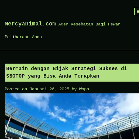
Skip
to
Mercyanimal.com
Agen Kesehatan Bagi Hewan
content
Peliharaan Anda
Bermain dengan Bijak Strategi Sukses di
SBOTOP yang Bisa Anda Terapkan
Posted on
Januari 26, 2025
by
Wops