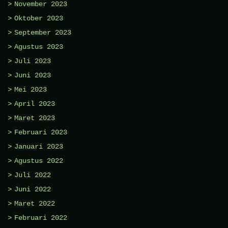
November 2023
Oktober 2023
September 2023
Agustus 2023
Juli 2023
Juni 2023
Mei 2023
April 2023
Maret 2023
Februari 2023
Januari 2023
Agustus 2022
Juli 2022
Juni 2022
Maret 2022
Februari 2022