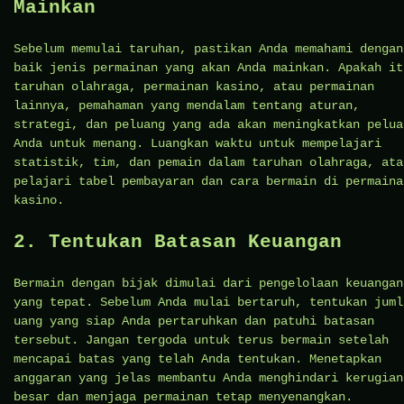
Mainkan
Sebelum memulai taruhan, pastikan Anda memahami dengan
baik jenis permainan yang akan Anda mainkan. Apakah it
taruhan olahraga, permainan kasino, atau permainan
lainnya, pemahaman yang mendalam tentang aturan,
strategi, dan peluang yang ada akan meningkatkan pelua
Anda untuk menang. Luangkan waktu untuk mempelajari
statistik, tim, dan pemain dalam taruhan olahraga, ata
pelajari tabel pembayaran dan cara bermain di permaina
kasino.
2. Tentukan Batasan Keuangan
Bermain dengan bijak dimulai dari pengelolaan keuangan
yang tepat. Sebelum Anda mulai bertaruh, tentukan juml
uang yang siap Anda pertaruhkan dan patuhi batasan
tersebut. Jangan tergoda untuk terus bermain setelah
mencapai batas yang telah Anda tentukan. Menetapkan
anggaran yang jelas membantu Anda menghindari kerugian
besar dan menjaga permainan tetap menyenangkan.