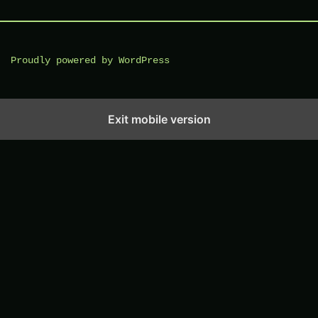
Proudly powered by WordPress
Exit mobile version