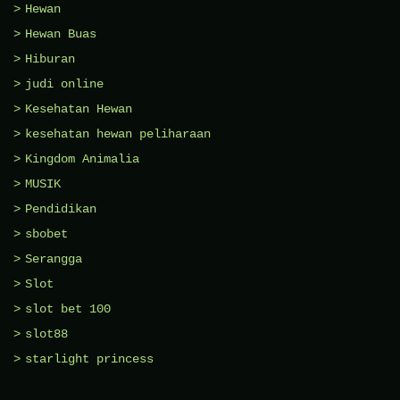
Hewan
Hewan Buas
Hiburan
judi online
Kesehatan Hewan
kesehatan hewan peliharaan
Kingdom Animalia
MUSIK
Pendidikan
sbobet
Serangga
Slot
slot bet 100
slot88
starlight princess