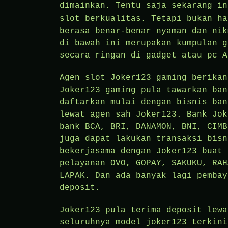
dimainkan. Tentu saja sekarang i
slot berkualitas. Tetapi bukan ha
berasa benar-benar nyaman dan nik
di bawah ini merupakan kumpulan g
secara ringan di gadget atau pc A
Agen slot Joker123 gaming berikan
Joker123 gaming pula tawarkan ban
daftarkan mulai dengan bisnis ban
lewat agen sah Joker123. Bank Jok
bank BCA, BRI, DANAMON, BNI, CIMB
juga dapat lakukan transaksi bisn
bekerjasama dengan Joker123 buat 
pelayanan OVO, GOPAY, SAKUKU, RAH
LAPAK. Dan ada banyak lagi pembay
deposit.
Joker123 pula terima deposit lewa
seluruhnya model joker123 terkini