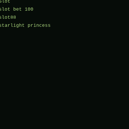
Slot
slot bet 100
slot88
starlight princess