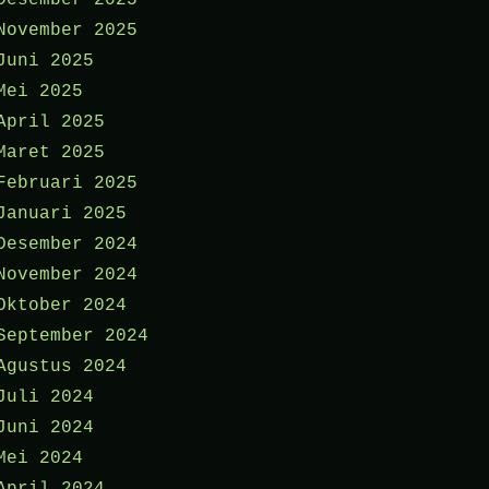
Desember 2025
November 2025
Juni 2025
Mei 2025
April 2025
Maret 2025
Februari 2025
Januari 2025
Desember 2024
November 2024
Oktober 2024
September 2024
Agustus 2024
Juli 2024
Juni 2024
Mei 2024