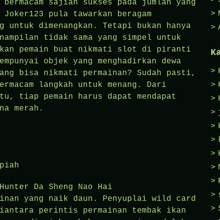
 bermacam sajian sukses pada jumlah yang
 Joker123 pula tawarkan beragam
g untuk dimenangkan. Tetapi bukan hanya
nampilan tidak sama yang simpel untuk
kan pemain buat nikmati slot di piranti
K
empunyai objek yang menghadirkan dewa
ang bisa nikmati permainan? Sudah pasti,
ermacam langkah untuk menang. Dari
tu, tiap pemain harus dapat mendapat
na merah.
piah
Hunter Da Sheng Nao Hai
inan yang naik daun. Penyuplai wild card
iantara perintis permainan tembak ikan