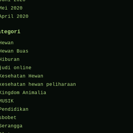
Juni 2020
Mei 2020
April 2020
ategori
Hewan
Hewan Buas
Hiburan
judi online
Kesehatan Hewan
kesehatan hewan peliharaan
Kingdom Animalia
MUSIK
Pendidikan
sbobet
Serangga