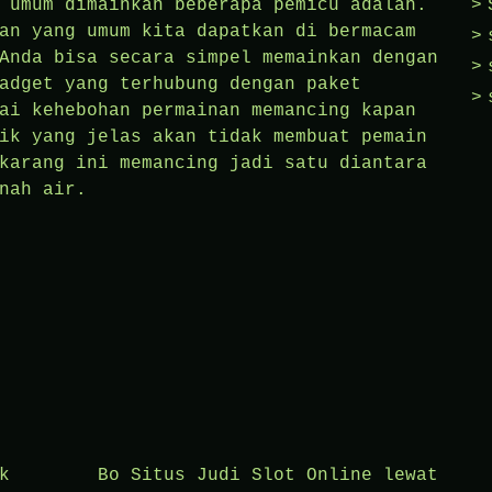
 umum dimainkan beberapa pemicu adalah.
an yang umum kita dapatkan di bermacam
Anda bisa secara simpel memainkan dengan
adget yang terhubung dengan paket
ai kehebohan permainan memancing kapan
ik yang jelas akan tidak membuat pemain
karang ini memancing jadi satu diantara
nah air.
k
Bo Situs Judi Slot Online lewat