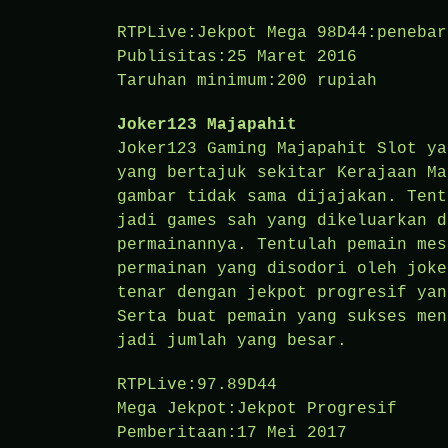
RTPLive:Jekpot Mega 98D44:penebar
Publisitas:25 Maret 2016
Taruhan minimum:200 rupiah
Joker123 Majapahit
Joker123 Gaming Majapahit Slot ya
yang bertajuk sekitar Kerajaan Ma
gambar tidak sama dijajakan. Tent
jadi games sah yang dikeluarkan d
permainannya. Tentulah pemain mes
permainan yang disodori oleh joke
tenar dengan jekpot progresif yan
Serta buat pemain yang sukses men
jadi jumlah yang besar.
RTPLive:97.89D44
Mega Jekpot:Jekpot Progresif
Pemberitaan:17 Mei 2017