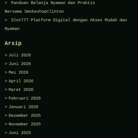
Panduan Belanja Nyaman dan Praktis
Bersama SmokeshopClinton
Slot777 Platform Digital dengan Akses Mudah dan
Nyaman
Arsip
Juli 2026
Juni 2026
Mei 2026
April 2026
Maret 2026
Februari 2026
Januari 2026
Desember 2025
November 2025
Juni 2025