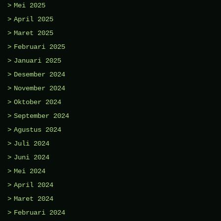
Mei 2025
April 2025
Maret 2025
Februari 2025
Januari 2025
Desember 2024
November 2024
Oktober 2024
September 2024
Agustus 2024
Juli 2024
Juni 2024
Mei 2024
April 2024
Maret 2024
Februari 2024