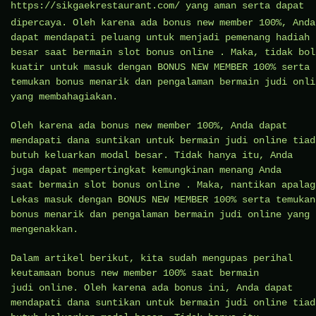
https://sikgaekrestaurant.com/
yang aman serta dapat
dipercaya. Oleh karena ada bonus new member 100%, Anda
dapat mendapati peluang untuk menjadi pemenang hadiah
besar saat bermain slot bonus online . Maka, tidak bol
kuatir untuk masuk dengan BONUS NEW MEMBER 100% serta
temukan bonus menarik dan pengalaman bermain judi onli
yang membahagiakan.
Oleh karena ada bonus new member 100%, Anda dapat
mendapati dana suntikan untuk bermain judi online tiad
butuh keluarkan modal besar. Tidak hanya itu, Anda
juga dapat mempertingkat kemungkinan menang Anda
saat bermain slot bonus online . Maka, nantikan apalag
Lekas masuk dengan BONUS NEW MEMBER 100% serta temukan
bonus menarik dan pengalaman bermain judi online yang
mengenakkan.
Dalam artikel berikut, kita sudah mengupas perihal
keutamaan bonus new member 100% saat bermain
judi online. Oleh karena ada bonus ini, Anda dapat
mendapati dana suntikan untuk bermain judi online tiad