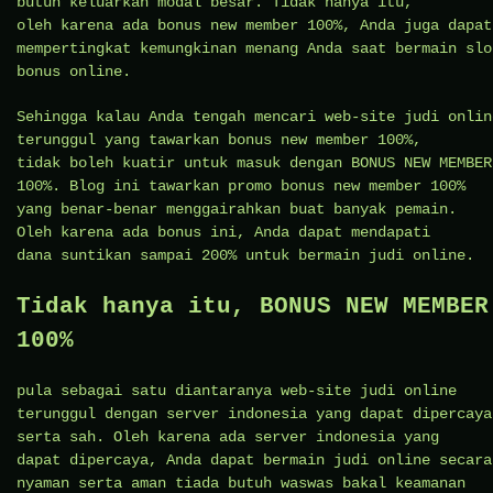
butuh keluarkan modal besar. Tidak hanya itu,
oleh karena ada bonus new member 100%, Anda juga dapat
mempertingkat kemungkinan menang Anda saat bermain slo
bonus online.
Sehingga kalau Anda tengah mencari web-site judi onlin
terunggul yang tawarkan bonus new member 100%,
tidak boleh kuatir untuk masuk dengan BONUS NEW MEMBER
100%. Blog ini tawarkan promo bonus new member 100%
yang benar-benar menggairahkan buat banyak pemain.
Oleh karena ada bonus ini, Anda dapat mendapati
dana suntikan sampai 200% untuk bermain judi online.
Tidak hanya itu, BONUS NEW MEMBER
100%
pula sebagai satu diantaranya web-site judi online
terunggul dengan server indonesia yang dapat dipercaya
serta sah. Oleh karena ada server indonesia yang
dapat dipercaya, Anda dapat bermain judi online secara
nyaman serta aman tiada butuh waswas bakal keamanan