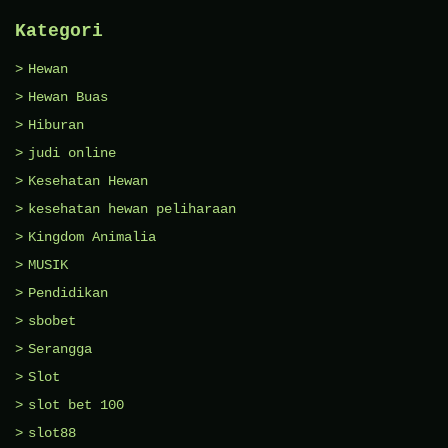
Kategori
Hewan
Hewan Buas
Hiburan
judi online
Kesehatan Hewan
kesehatan hewan peliharaan
Kingdom Animalia
MUSIK
Pendidikan
sbobet
Serangga
Slot
slot bet 100
slot88