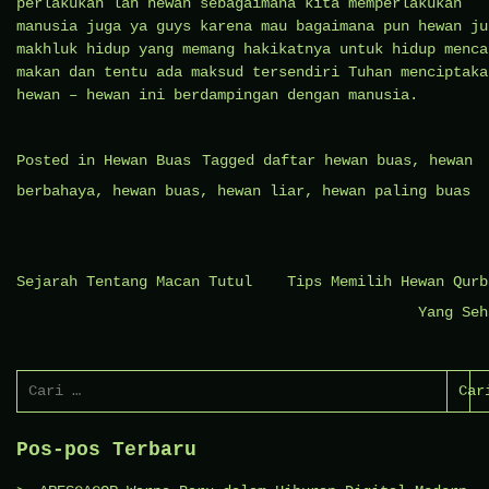
perlakukan lah hewan sebagaimana kita memperlakukan
manusia juga ya guys karena mau bagaimana pun hewan ju
makhluk hidup yang memang hakikatnya untuk hidup menca
makan dan tentu ada maksud tersendiri Tuhan menciptaka
hewan – hewan ini berdampingan dengan manusia.
Posted in
Hewan Buas
Tagged
daftar hewan buas
,
hewan
berbahaya
,
hewan buas
,
hewan liar
,
hewan paling buas
Navigasi
Sejarah Tentang Macan Tutul
Tips Memilih Hewan Qurb
pos
Yang Seh
Cari
untuk:
Pos-pos Terbaru