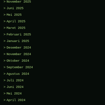
November 2025
Juni 2025
Mei 2025
April 2025
Maret 2025
Februari 2025
Januari 2025
Desember 2024
November 2024
Oktober 2024
September 2024
Agustus 2024
Juli 2024
Juni 2024
Mei 2024
April 2024