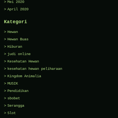
Mei 2020
April 2020
Kategori
Hewan
Hewan Buas
Hiburan
judi online
Kesehatan Hewan
kesehatan hewan peliharaan
Kingdom Animalia
MUSIK
Pendidikan
sbobet
Serangga
Slot