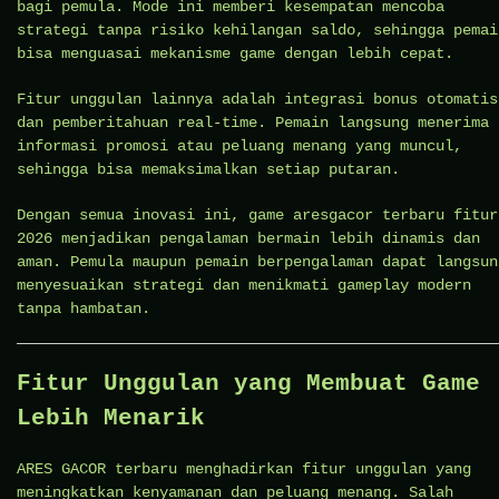
bagi pemula. Mode ini memberi kesempatan mencoba
strategi tanpa risiko kehilangan saldo, sehingga pemai
bisa menguasai mekanisme game dengan lebih cepat.
Fitur unggulan lainnya adalah integrasi bonus otomatis
dan pemberitahuan real-time. Pemain langsung menerima
informasi promosi atau peluang menang yang muncul,
sehingga bisa memaksimalkan setiap putaran.
Dengan semua inovasi ini, game aresgacor terbaru fitur
2026 menjadikan pengalaman bermain lebih dinamis dan
aman. Pemula maupun pemain berpengalaman dapat langsun
menyesuaikan strategi dan menikmati gameplay modern
tanpa hambatan.
Fitur Unggulan yang Membuat Game
Lebih Menarik
ARES GACOR terbaru menghadirkan fitur unggulan yang
meningkatkan kenyamanan dan peluang menang. Salah