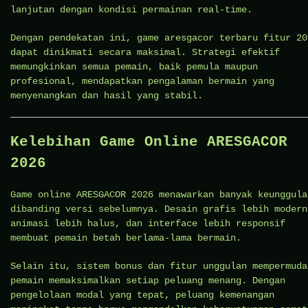
lanjutan dengan kondisi permainan real-time.
Dengan pendekatan ini, game aresgacor terbaru fitur 20
dapat dinikmati secara maksimal. Strategi efektif
memungkinkan semua pemain, baik pemula maupun
profesional, mendapatkan pengalaman bermain yang
menyenangkan dan hasil yang stabil.
Kelebihan Game Online ARESGACOR
2026
Game online ARESGACOR 2026 menawarkan banyak keunggula
dibanding versi sebelumnya. Desain grafis lebih modern
animasi lebih halus, dan interface lebih responsif
membuat pemain betah berlama-lama bermain.
Selain itu, sistem bonus dan fitur unggulan mempermuda
pemain memaksimalkan setiap peluang menang. Dengan
pengelolaan modal yang tepat, peluang kemenangan