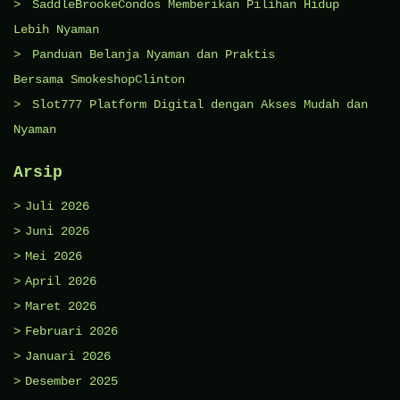
SaddleBrookeCondos Memberikan Pilihan Hidup
Lebih Nyaman
Panduan Belanja Nyaman dan Praktis
Bersama SmokeshopClinton
Slot777 Platform Digital dengan Akses Mudah dan
Nyaman
Arsip
Juli 2026
Juni 2026
Mei 2026
April 2026
Maret 2026
Februari 2026
Januari 2026
Desember 2025