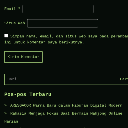
Email
*
Situs Web
Simpan nama, email, dan situs web saya pada peramba
ini untuk komentar saya berikutnya.
Cari
untuk:
Pos-pos Terbaru
ARESGACOR Warna Baru dalam Hiburan Digital Modern
Rahasia Menjaga Fokus Saat Bermain Mahjong Online
Harian