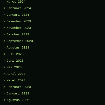
Maret 2024
Februari 2024
Januari 2024
Desember 2023
November 2023
Oktober 2023
September 2023
Agustus 2023
Juli 2023
Juni 2023
Mei 2023
April 2023
Maret 2023
Februari 2023
Januari 2023
Agustus 2022