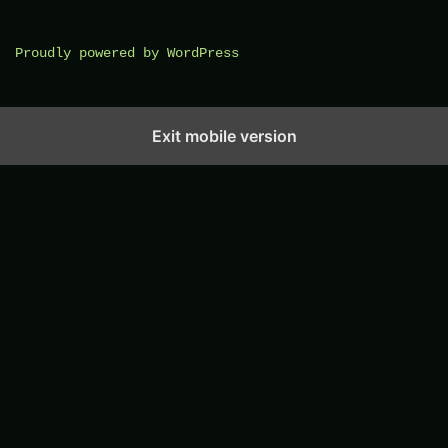
Proudly powered by WordPress
Exit mobile version