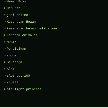
Hewan Buas
Hiburan
judi online
Kesehatan Hewan
kesehatan hewan peliharaan
Kingdom Animalia
MUSIK
Pendidikan
sbobet
Serangga
Slot
slot bet 100
slot88
starlight princess