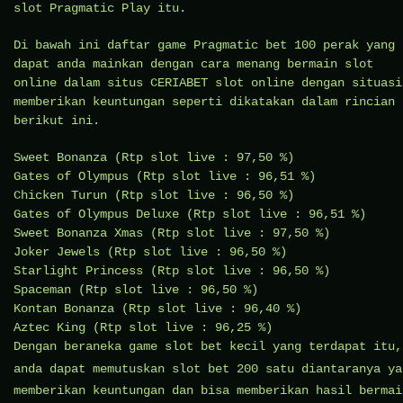
slot Pragmatic Play itu.
Di bawah ini daftar game Pragmatic bet 100 perak yang
dapat anda mainkan dengan cara menang bermain slot
online dalam situs CERIABET slot online dengan situasi
memberikan keuntungan seperti dikatakan dalam rincian
berikut ini.
Sweet Bonanza (Rtp slot live : 97,50 %)
Gates of Olympus (Rtp slot live : 96,51 %)
Chicken Turun (Rtp slot live : 96,50 %)
Gates of Olympus Deluxe (Rtp slot live : 96,51 %)
Sweet Bonanza Xmas (Rtp slot live : 97,50 %)
Joker Jewels (Rtp slot live : 96,50 %)
Starlight Princess (Rtp slot live : 96,50 %)
Spaceman (Rtp slot live : 96,50 %)
Kontan Bonanza (Rtp slot live : 96,40 %)
Aztec King (Rtp slot live : 96,25 %)
Dengan beraneka game slot bet kecil yang terdapat itu,
anda dapat memutuskan
slot bet 200
satu diantaranya ya
memberikan keuntungan dan bisa memberikan hasil bermai