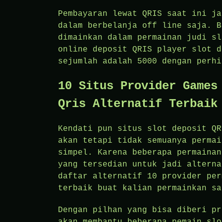
Pembayaran lewat QRIS saat ini ja
dalam berbelanja off line saja. B
dimainkan dalam permainan judi sl
online deposit QRIS player slot d
sejumlah adalah 5000 dengan perhi
10 Situs Provider Games
Qris Alternatif Terbaik
Kendati pun situs slot deposit QR
akan tetapi tidak semuanya permai
simpel. Karena beberapa permainan
yang tersedian untuk jadi alterna
daftar alternatif 10 provider per
terbaik buat kalian permainkan sa
Dengan pilhan yang bisa diberi pr