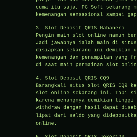
player tak kan merasaskan jemu di
cuma itu saja, PG Soft sekarang m
kemenangan sensasional sampai gap
3. Slot Deposit QRIS Habanero
Pengin main slot online namun ber
Jadi jawabnya ialah main di situs
disiapkan sekarang ini demikian u
kemenangan dan penampilan yang fr
di saat main permainan slot onlin
4. Slot Deposit QRIS CQ9
Barangkali situs slot QRIS CQ9 ke
slot online sekarang ini. Tapi si
karena menangnya demikian tinggi 
withdraw dengan hasil dapat diseb
lipat dari saldo yang didepositk
online.