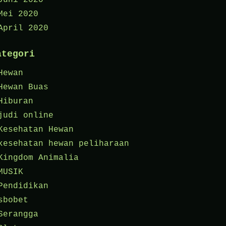
Juni 2020
Mei 2020
April 2020
ategori
Hewan
Hewan Buas
Hiburan
judi online
Kesehatan Hewan
kesehatan hewan peliharaan
Kingdom Animalia
MUSIK
Pendidikan
sbobet
Serangga