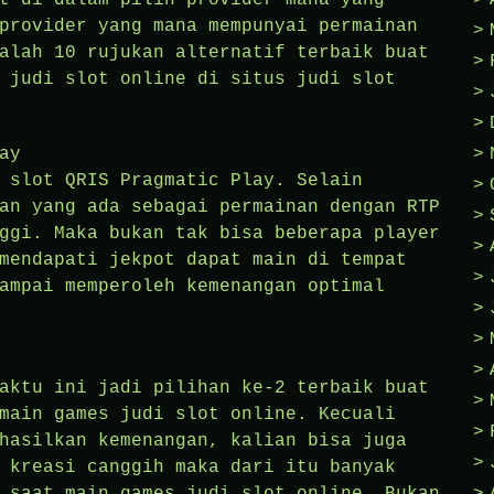
t di dalam pilih provider mana yang
provider yang mana mempunyai permainan
alah 10 rujukan alternatif terbaik buat
 judi slot online di situs judi slot
ay
 slot QRIS Pragmatic Play. Selain
an yang ada sebagai permainan dengan RTP
ggi. Maka bukan tak bisa beberapa player
mendapati jekpot dapat main di tempat
ampai memperoleh kemenangan optimal
aktu ini jadi pilihan ke-2 terbaik buat
main games judi slot online. Kecuali
hasilkan kemenangan, kalian bisa juga
 kreasi canggih maka dari itu banyak