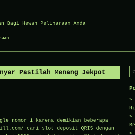
an Bagi Hewan Peliharaan Anda
raan
Ca
nyar Pastilah Menang Jekpot
un
P
H
gle nomor 1 karena demikian beberapa
B
ill.com/
cari slot deposit QRIS dengan