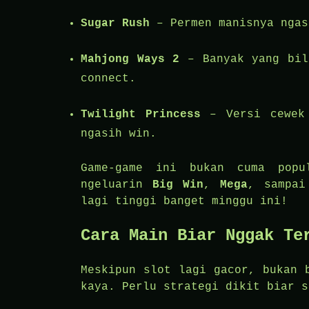
Sugar Rush
– Permen manisnya ngas
Mahjong Ways 2
– Banyak yang bil
connect.
Twilight Princess
– Versi cewek 
ngasih win.
Game-game ini bukan cuma popu
ngeluarin
Big Win
,
Mega
, sampa
lagi tinggi banget minggu ini!
Cara Main Biar Nggak Te
Meskipun slot lagi gacor, bukan 
kaya. Perlu strategi dikit biar s