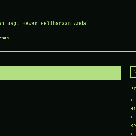
an Bagi Hewan Peliharaan Anda
raan
Ca
un
P
H
B