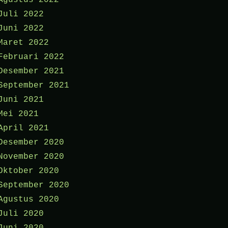
Agustus 2022
Juli 2022
Juni 2022
Maret 2022
Februari 2022
Desember 2021
September 2021
Juni 2021
Mei 2021
April 2021
Desember 2020
November 2020
Oktober 2020
September 2020
Agustus 2020
Juli 2020