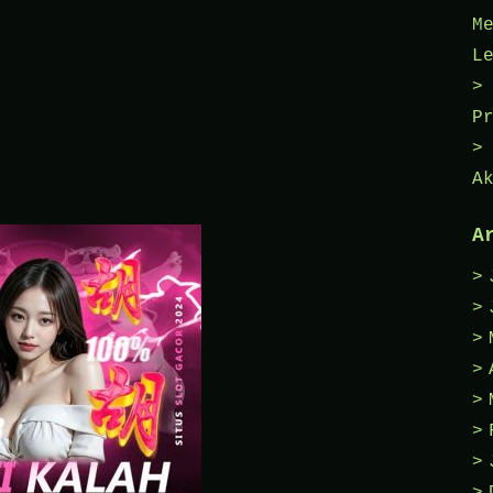
M
L
P
A
A