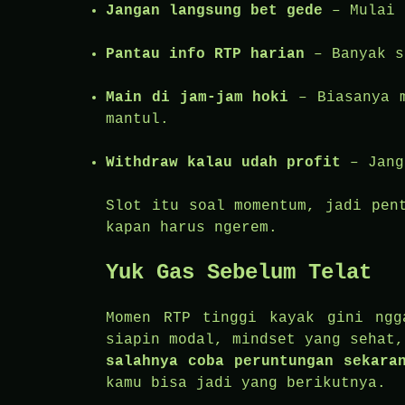
Jangan langsung bet gede
– Mulai 
Pantau info RTP harian
– Banyak s
Main di jam-jam hoki
– Biasanya m
mantul.
Withdraw kalau udah profit
– Jang
Slot itu soal momentum, jadi pen
kapan harus ngerem.
Yuk Gas Sebelum Telat
Momen RTP tinggi kayak gini ngg
siapin modal, mindset yang sehat
salahnya coba peruntungan sekara
kamu bisa jadi yang berikutnya.