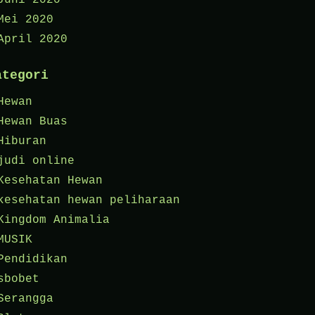
Juni 2020
Mei 2020
April 2020
ategori
Hewan
Hewan Buas
Hiburan
judi online
Kesehatan Hewan
kesehatan hewan peliharaan
Kingdom Animalia
MUSIK
Pendidikan
sbobet
Serangga