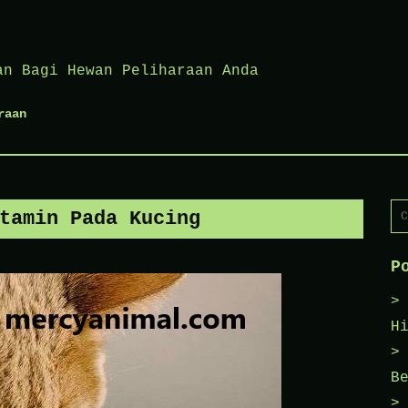
an Bagi Hewan Peliharaan Anda
raan
Ca
tamin Pada Kucing
un
P
H
B