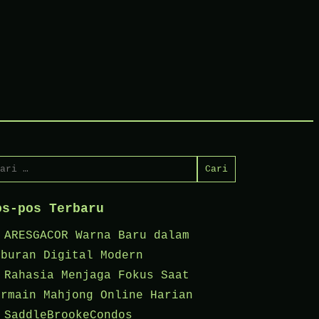
ri
tuk:
os-pos Terbaru
ARESGACOR Warna Baru dalam
iburan Digital Modern
Rahasia Menjaga Fokus Saat
ermain Mahjong Online Harian
SaddleBrookeCondos