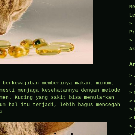
M
L
P
A
A
 berkewajiban memberinya makan, minum,
mesti menjaga kesehatannya dengan metode
men. Kucing yang sakit bisa menularkan
um hal itu terjadi, lebih bagus mencegah
a.