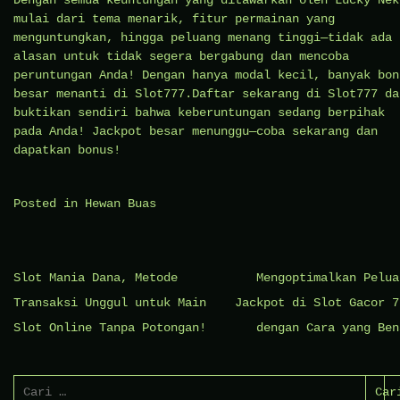
Dengan semua keuntungan yang ditawarkan oleh Lucky Nek
mulai dari tema menarik, fitur permainan yang
menguntungkan, hingga peluang menang tinggi—tidak ada
alasan untuk tidak segera bergabung dan mencoba
peruntungan Anda! Dengan hanya modal kecil, banyak bon
besar menanti di Slot777.Daftar sekarang di Slot777 da
buktikan sendiri bahwa keberuntungan sedang berpihak
pada Anda! Jackpot besar menunggu—coba sekarang dan
dapatkan bonus!
Posted in
Hewan Buas
Navigasi
Slot Mania Dana, Metode
Mengoptimalkan Pelua
pos
Transaksi Unggul untuk Main
Jackpot di Slot Gacor 7
Slot Online Tanpa Potongan!
dengan Cara yang Ben
Cari