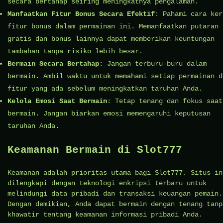
secara bertahap seiring meningkatnya pengalaman.
Manfaatkan Fitur Bonus Secara Efektif
: Pahami cara ker
fitur bonus dalam permainan ini. Memanfaatkan putaran
gratis dan bonus lainnya dapat memberikan keuntungan
tambahan tanpa risiko lebih besar.
Bermain Secara Bertahap
: Jangan terburu-buru dalam
bermain. Ambil waktu untuk memahami setiap permainan d
fitur yang ada sebelum meningkatkan taruhan Anda.
Kelola Emosi Saat Bermain
: Tetap tenang dan fokus saat
bermain. Jangan biarkan emosi memengaruhi keputusan
taruhan Anda.
Keamanan Bermain di Slot777
Keamanan adalah prioritas utama bagi Slot777. Situs in
dilengkapi dengan teknologi enkripsi terbaru untuk
melindungi data pribadi dan transaksi keuangan pemain.
Dengan demikian, Anda dapat bermain dengan tenang tanp
khawatir tentang keamanan informasi pribadi Anda.