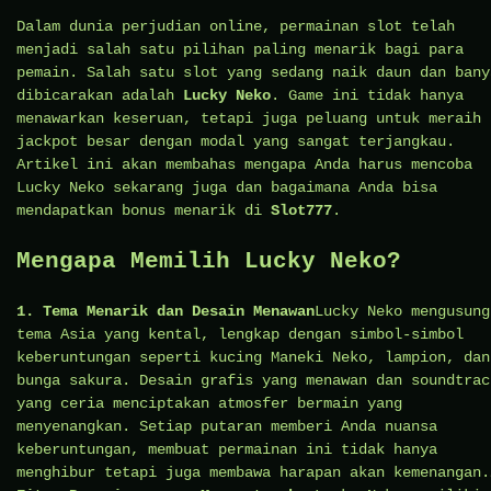
Dalam dunia perjudian online, permainan slot telah
menjadi salah satu pilihan paling menarik bagi para
pemain. Salah satu slot yang sedang naik daun dan bany
dibicarakan adalah
Lucky Neko
. Game ini tidak hanya
menawarkan keseruan, tetapi juga peluang untuk meraih
jackpot besar dengan modal yang sangat terjangkau.
Artikel ini akan membahas mengapa Anda harus mencoba
Lucky Neko sekarang juga dan bagaimana Anda bisa
mendapatkan bonus menarik di
Slot777
.
Mengapa Memilih Lucky Neko?
1. Tema Menarik dan Desain Menawan
Lucky Neko mengusung
tema Asia yang kental, lengkap dengan simbol-simbol
keberuntungan seperti kucing Maneki Neko, lampion, dan
bunga sakura. Desain grafis yang menawan dan soundtrac
yang ceria menciptakan atmosfer bermain yang
menyenangkan. Setiap putaran memberi Anda nuansa
keberuntungan, membuat permainan ini tidak hanya
menghibur tetapi juga membawa harapan akan kemenangan.