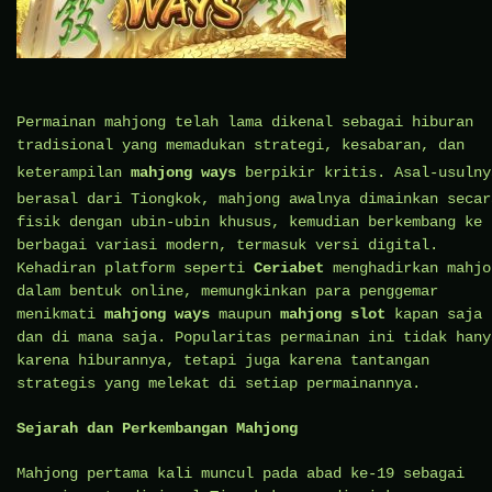
Permainan mahjong telah lama dikenal sebagai hiburan
tradisional yang memadukan strategi, kesabaran, dan
keterampilan
mahjong ways
berpikir kritis. Asal-usulny
berasal dari Tiongkok, mahjong awalnya dimainkan secar
fisik dengan ubin-ubin khusus, kemudian berkembang ke
berbagai variasi modern, termasuk versi digital.
Kehadiran platform seperti
Ceriabet
menghadirkan mahjo
dalam bentuk online, memungkinkan para penggemar
menikmati
mahjong ways
maupun
mahjong slot
kapan saja
dan di mana saja. Popularitas permainan ini tidak hany
karena hiburannya, tetapi juga karena tantangan
strategis yang melekat di setiap permainannya.
Sejarah dan Perkembangan Mahjong
Mahjong pertama kali muncul pada abad ke-19 sebagai