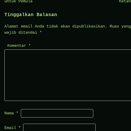
untuk Pemula
Ketah
Tinggalkan Balasan
Alamat email Anda tidak akan dipublikasikan.
Ruas yang
wajib ditandai
*
Komentar
*
Nama
*
Email
*