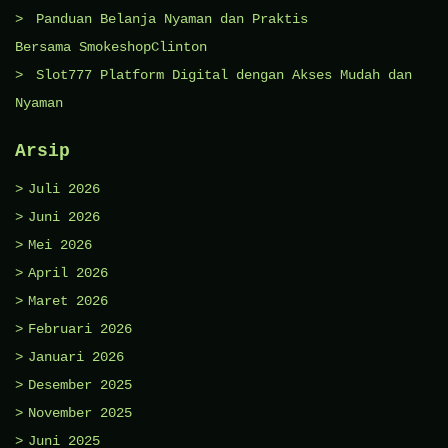
Panduan Belanja Nyaman dan Praktis
Bersama SmokeshopClinton
Slot777 Platform Digital dengan Akses Mudah dan
Nyaman
Arsip
Juli 2026
Juni 2026
Mei 2026
April 2026
Maret 2026
Februari 2026
Januari 2026
Desember 2025
November 2025
Juni 2025