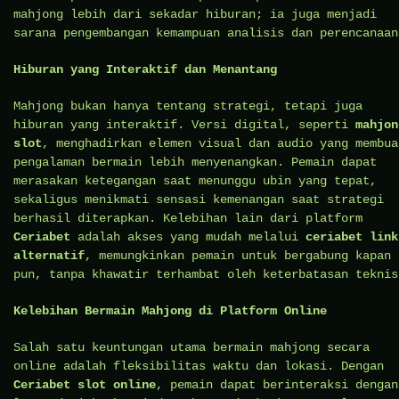
mahjong lebih dari sekadar hiburan; ia juga menjadi
sarana pengembangan kemampuan analisis dan perencanaan
Hiburan yang Interaktif dan Menantang
Mahjong bukan hanya tentang strategi, tetapi juga
hiburan yang interaktif. Versi digital, seperti
mahjon
slot
, menghadirkan elemen visual dan audio yang membua
pengalaman bermain lebih menyenangkan. Pemain dapat
merasakan ketegangan saat menunggu ubin yang tepat,
sekaligus menikmati sensasi kemenangan saat strategi
berhasil diterapkan. Kelebihan lain dari platform
Ceriabet
adalah akses yang mudah melalui
ceriabet link
alternatif
, memungkinkan pemain untuk bergabung kapan
pun, tanpa khawatir terhambat oleh keterbatasan teknis
Kelebihan Bermain Mahjong di Platform Online
Salah satu keuntungan utama bermain mahjong secara
online adalah fleksibilitas waktu dan lokasi. Dengan
Ceriabet slot online
, pemain dapat berinteraksi dengan