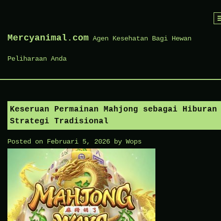
Skip
to
Mercyanimal.com
Agen Kesehatan Bagi Hewan
content
Peliharaan Anda
Keseruan Permainan Mahjong sebagai Hiburan
Strategi Tradisional
Posted on
Februari 5, 2026
by
Wops