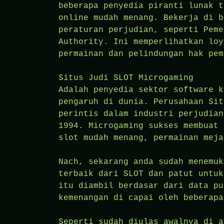
beberapa penyedia piranti lunak t
online mudah menang. Bekerja di b
peraturan perjudian, seperti Peme
Authority. Ini memperlihatkan loy
permainan dan pelindungan hak pem
Situs Judi SLOT Microgaming
Adalah penyedia sektor software k
pengaruh di dunia. Perusahaan Sit
perintis dalam industri perjudian
1994. Microgaming sukses membuat 
slot mudah menang, permainan meja
Nach, sekarang anda sudah menemuk
terbaik dari SLOT dan patut untuk
itu diambil berdasar dari data pu
kemenangan di capai oleh beberapa
Seperti sudah diulas awalnya di a