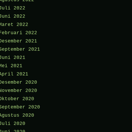
Agustus 2022
Juli 2022
Juni 2022
Maret 2022
Februari 2022
Desember 2021
September 2021
Juni 2021
Mei 2021
April 2021
Desember 2020
November 2020
Oktober 2020
September 2020
Agustus 2020
Juli 2020