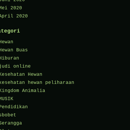
Juni 2020
Mei 2020
April 2020
ategori
Hewan
Hewan Buas
Hiburan
judi online
Kesehatan Hewan
kesehatan hewan peliharaan
Kingdom Animalia
MUSIK
Pendidikan
sbobet
Serangga