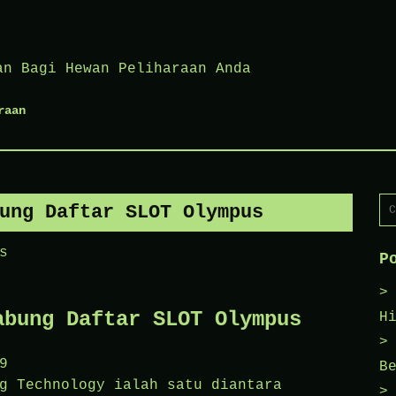
an Bagi Hewan Peliharaan Anda
raan
Ca
ung Daftar SLOT Olympus
un
s
P
abung Daftar SLOT Olympus
H
9
B
g Technology ialah satu diantara