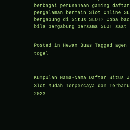
berbagai perusahaan gaming daftar
pengalaman bermain Slot Online SL
bergabung di Situs SLOT? Coba bac
bila bergabung bersama SLOT saat 
Posted in
Hewan Buas
Tagged
agen 
togel
Navigasi
Kumpulan Nama-Nama Daftar Situs J
Slot Mudah Terpercaya dan Terbaru
pos
2023