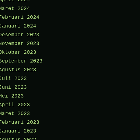
April 2024
Maret 2024
Februari 2024
Januari 2024
Desember 2023
November 2023
Oktober 2023
September 2023
Agustus 2023
Juli 2023
Juni 2023
Mei 2023
April 2023
Maret 2023
Februari 2023
Januari 2023