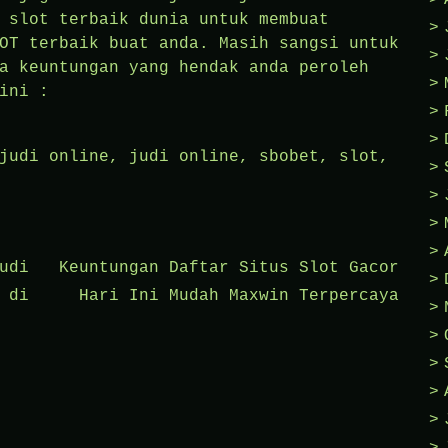
 slot terbaik dunia untuk membuat
OT terbaik buat anda. Masih sangsi untuk
a keuntungan yang hendak anda peroleh
ini :
judi online
,
judi online
,
sbobet
,
slot
,
udi
Keuntungan Daftar Situs Slot Gacor
 di
Hari Ini Mudah Maxwin Terpercaya