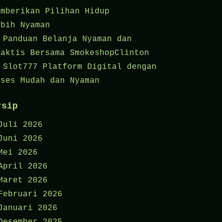
emberikan Pilihan Hidup
ebih Nyaman
Panduan Belanja Nyaman dan
raktis Bersama SmokeshopClinton
Slot777 Platform Digital dengan
kses Mudah dan Nyaman
rsip
Juli 2026
Juni 2026
Mei 2026
April 2026
Maret 2026
Februari 2026
Januari 2026