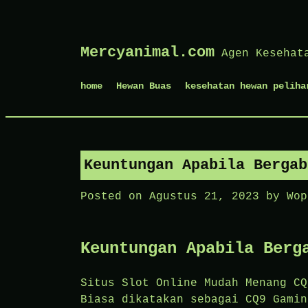
Skip
Mercyanimal.com
Agen Kesehat
to
content
home
Hewan Buas
kesehatan hewan peliha
Keuntungan Apabila Bergab
Posted on
Agustus 21, 2023
by
Wop
Keuntungan Apabila Berg
Situs Slot Online Mudah Menang CQ
Biasa dikatakan sebagai CQ9 Gamin