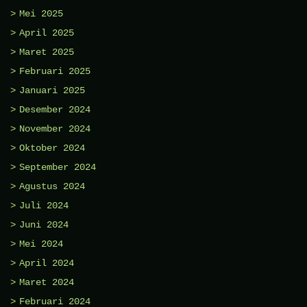
Mei 2025
April 2025
Maret 2025
Februari 2025
Januari 2025
Desember 2024
November 2024
Oktober 2024
September 2024
Agustus 2024
Juli 2024
Juni 2024
Mei 2024
April 2024
Maret 2024
Februari 2024