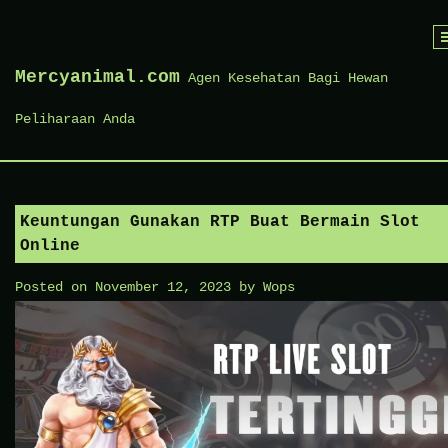
Skip
to
Mercyanimal.com
Agen Kesehatan Bagi Hewan
content
Peliharaan Anda
Keuntungan Gunakan RTP Buat Bermain Slot
Online
Posted on
November 12, 2023
by
Wops