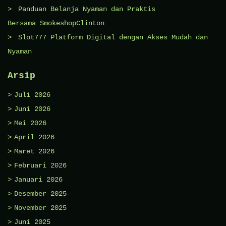
Panduan Belanja Nyaman dan Praktis
Bersama SmokeshopClinton
Slot777 Platform Digital dengan Akses Mudah dan
Nyaman
Arsip
Juli 2026
Juni 2026
Mei 2026
April 2026
Maret 2026
Februari 2026
Januari 2026
Desember 2025
November 2025
Juni 2025