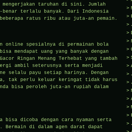
 mengerjakan taruhan di sini. Jumlah
-benar terlalu banyak. Dari Indonesia
beberapa ratus ribu atau juta-an pemain.
n online spesialnya di permainan bola
bisa mendapat uang yang banyak dengan
Gacor Ringan Menang Terhebat yang tambah
ergi ambil seterusnya serta menjadi
ne selalu payu setiap harinya. Dengan
a, tak perlu keluar keringat tidak harus
nda bisa peroleh juta-an rupiah dalam
a bisa dicoba dengan cara nyaman serta
. Bermain di dalam agen darat dapat