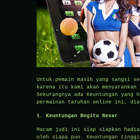
Untuk pemain masih yang sangsi se
karena itu kami akan menyarankan 
Sekurangnya ada Keuntungan yang h
permainan taruhan online ini, dia
1. Keuntungan Begitu Besar
Macam judi ini siap siapkan hadia
oleh siapa pun. Keuntungan tinggi