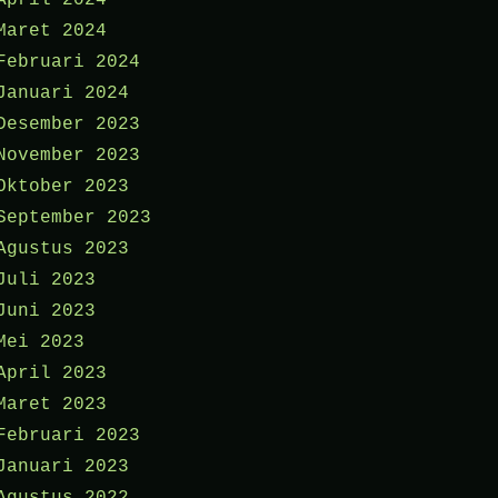
April 2024
Maret 2024
Februari 2024
Januari 2024
Desember 2023
November 2023
Oktober 2023
September 2023
Agustus 2023
Juli 2023
Juni 2023
Mei 2023
April 2023
Maret 2023
Februari 2023
Januari 2023