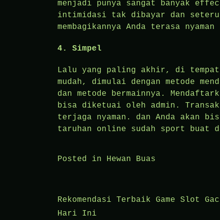
menjadi punya sangat banyak effec
intimidasi tak dibayar dan seteru
membagikannya Anda terasa nyaman 
4. Simpel
Lalu yang paling akhir, di tempat
mudah, dimulai dengan metode mend
dan metode bermainnya. Mendaftark
bisa diketuai oleh admin. Transak
terjaga nyaman. dan Anda akan bis
taruhan online sudah sport buat d
Posted in
Hewan Buas
Navigasi
Rekomendasi Terbaik Game Slot Gac
Hari Ini
pos