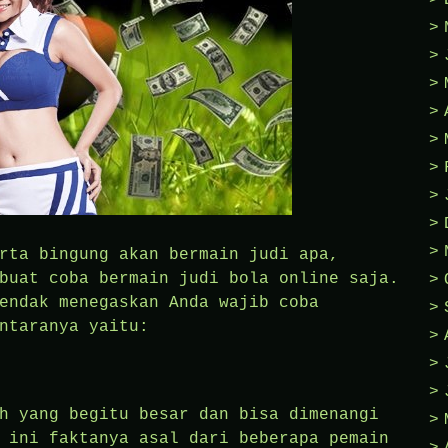
rta bingung akan bermain judi apa,
buat coba bermain judi bola online saja.
endak menegaskan Anda wajib coba
ntaranya yaitu:
h yang begitu besar dan bisa dimenangi
 ini faktanya asal dari beberapa pemain