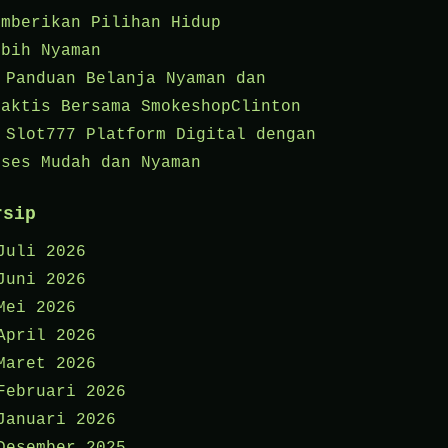
emberikan Pilihan Hidup
ebih Nyaman
Panduan Belanja Nyaman dan
raktis Bersama SmokeshopClinton
Slot777 Platform Digital dengan
kses Mudah dan Nyaman
rsip
Juli 2026
Juni 2026
Mei 2026
April 2026
Maret 2026
Februari 2026
Januari 2026