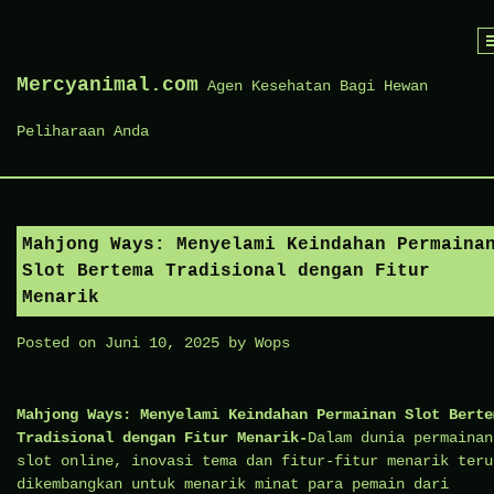
Skip
to
Mercyanimal.com
Agen Kesehatan Bagi Hewan
content
Peliharaan Anda
Mahjong Ways: Menyelami Keindahan Permaina
Slot Bertema Tradisional dengan Fitur
Menarik
Posted on
Juni 10, 2025
by
Wops
Mahjong Ways: Menyelami Keindahan Permainan Slot Berte
Tradisional dengan Fitur Menarik-
Dalam dunia permainan
slot online, inovasi tema dan fitur-fitur menarik teru
dikembangkan untuk menarik minat para pemain dari