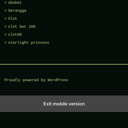
sbobet
Serangga
Slot
slot bet 100
slot88
starlight princess
Proudly powered by WordPress
Exit mobile version