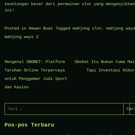
keuntungan besar dari permainan slot yang mengasyikkan
ini!
Posted in
Hewan Buas
Tagged
mahjong slot
,
mahjong way
mahjong ways 2
Navigasi
Mengenal SBOBET: Platform
Sbobet Itu Bukan Cuma Mai
pos
Taruhan Online Terpercaya
Tapi Investasi Hibur
untuk Penggemar Judi Sport
dan Kasino
Cari
untuk:
Pos-pos Terbaru