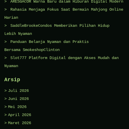
ARESGACOR Warna Baru dalam Hiburan Digital Modern
Rahasia Menjaga Fokus Saat Bermain Mahjong Online
Harian
SaddleBrookeCondos Memberikan Pilihan Hidup
Lebih Nyaman
Panduan Belanja Nyaman dan Praktis
Bersama SmokeshopClinton
Slot777 Platform Digital dengan Akses Mudah dan
Nyaman
Arsip
Juli 2026
Juni 2026
Mei 2026
April 2026
Maret 2026