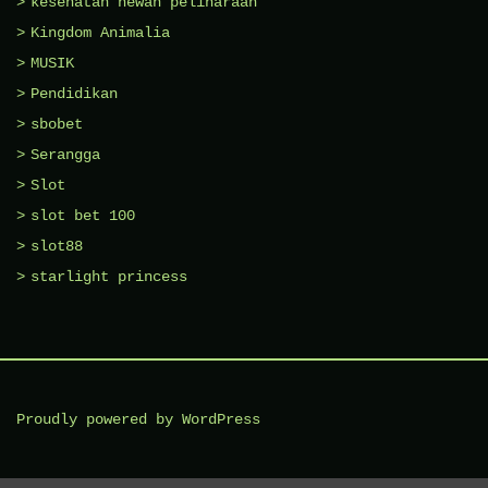
kesehatan hewan peliharaan
Kingdom Animalia
MUSIK
Pendidikan
sbobet
Serangga
Slot
slot bet 100
slot88
starlight princess
Proudly powered by WordPress