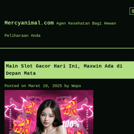
Skip
to
Mercyanimal.com
Agen Kesehatan Bagi Hewan
content
Peliharaan Anda
Main Slot Gacor Hari Ini, Maxwin Ada di
Depan Mata
Posted on
Maret 19, 2025
by
Wops