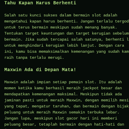
Tahu Kapan Harus Berhenti
Salah satu kunci sukses dalam bermain slot adalah
mengetahui kapan harus berhenti. Jangan terlalu tergod
untuk terus bermain meskipun sudah menang banyak.
Tentukan target keuntungan dan target kerugian sebelum
bermain. Jika sudah tercapai salah satunya, berhenti l
untuk menghindari kerugian lebih lanjut. Dengan cara
ini, kamu bisa memaksimalkan kemenangan yang sudah kam
raih tanpa terlalu merugi.
Maxwin Ada di Depan Mata!
Maxwin adalah impian setiap pemain slot. Itu adalah
momen ketika kamu berhasil meraih jackpot besar dan
mendapatkan kemenangan maksimal. Meskipun tidak ada
jaminan pasti untuk meraih Maxwin, dengan memilih mesi
yang tepat, mengatur taruhan, dan bermain dengan bijak
peluang untuk meraih Maxwin semakin terbuka lebar.
Jangan lupa, meskipun slot gacor hari ini memberi
peluang besar, tetaplah bermain dengan hati-hati dan