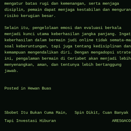
mengatur batas rugi dan kemenangan, serta menjaga
disiplin, pemain dapat menjaga kestabilan dan menguran
risiko kerugian besar.
Selain itu, pengelolaan emosi dan evaluasi berkala
menjadi kunci utama keberhasilan jangka panjang. Ingat
keberhasilan dalam bermain judi online tidak semata-ma
soal keberuntungan, tapi juga tentang kedisiplinan dan
kemampuan mengendalikan diri. Dengan mengadopsi strate
ini, pengalaman bermain di Ceriabet akan menjadi lebih
menyenangkan, aman, dan tentunya lebih bertanggung
jawab.
Posted in
Hewan Buas
Navigasi
Sbobet Itu Bukan Cuma Main,
Spin Dikit, Cuan Banyak 
pos
Tapi Investasi Hiburan
ARESGACO