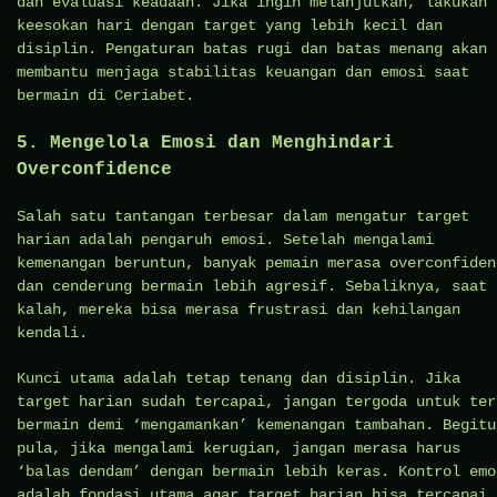
dan evaluasi keadaan. Jika ingin melanjutkan, lakukan 
keesokan hari dengan target yang lebih kecil dan
disiplin. Pengaturan batas rugi dan batas menang akan
membantu menjaga stabilitas keuangan dan emosi saat
bermain di Ceriabet.
5. Mengelola Emosi dan Menghindari
Overconfidence
Salah satu tantangan terbesar dalam mengatur target
harian adalah pengaruh emosi. Setelah mengalami
kemenangan beruntun, banyak pemain merasa overconfiden
dan cenderung bermain lebih agresif. Sebaliknya, saat
kalah, mereka bisa merasa frustrasi dan kehilangan
kendali.
Kunci utama adalah tetap tenang dan disiplin. Jika
target harian sudah tercapai, jangan tergoda untuk ter
bermain demi ‘mengamankan’ kemenangan tambahan. Begitu
pula, jika mengalami kerugian, jangan merasa harus
‘balas dendam’ dengan bermain lebih keras. Kontrol emo
adalah fondasi utama agar target harian bisa tercapai