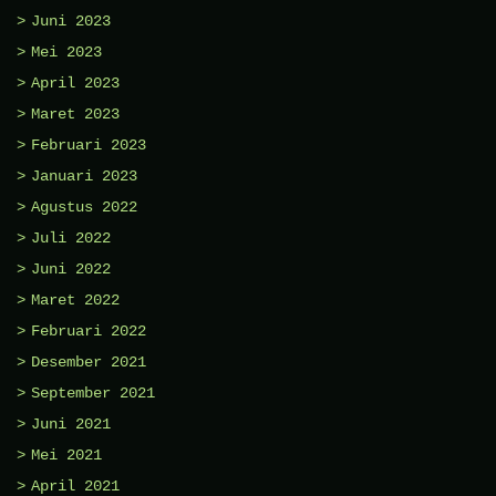
Juni 2023
Mei 2023
April 2023
Maret 2023
Februari 2023
Januari 2023
Agustus 2022
Juli 2022
Juni 2022
Maret 2022
Februari 2022
Desember 2021
September 2021
Juni 2021
Mei 2021
April 2021