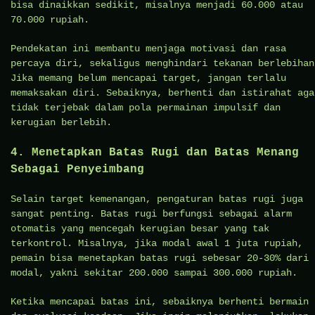
bisa dinaikkan sedikit, misalnya menjadi 60.000 atau
70.000 rupiah.
Pendekatan ini membantu menjaga motivasi dan rasa
percaya diri, sekaligus menghindari tekanan berlebihan
Jika memang belum mencapai target, jangan terlalu
memaksakan diri. Sebaiknya, berhenti dan istirahat aga
tidak terjebak dalam pola permainan impulsif dan
kerugian berlebih.
4. Menetapkan Batas Rugi dan Batas Menang
Sebagai Penyeimbang
Selain target kemenangan, pengaturan batas rugi juga
sangat penting. Batas rugi berfungsi sebagai alarm
otomatis yang mencegah kerugian besar yang tak
terkontrol. Misalnya, jika modal awal 1 juta rupiah,
pemain bisa menetapkan batas rugi sebesar 20-30% dari
modal, yakni sekitar 200.000 sampai 300.000 rupiah.
Ketika mencapai batas ini, sebaiknya berhenti bermain