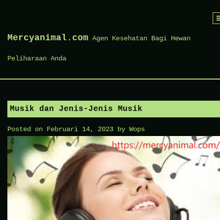
Skip
to
Mercyanimal.com
Agen Kesehatan Bagi Hewan
content
Peliharaan Anda
Musik dan Jenis-Jenis Musik
Posted on
Februari 14, 2023
by
Wops