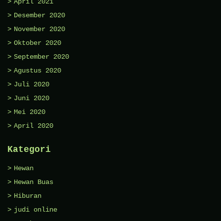
April 2021
Desember 2020
November 2020
Oktober 2020
September 2020
Agustus 2020
Juli 2020
Juni 2020
Mei 2020
April 2020
Kategori
Hewan
Hewan Buas
Hiburan
judi online