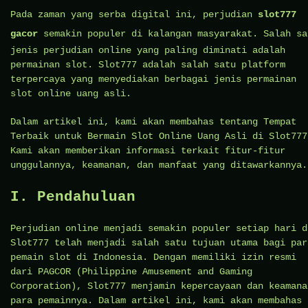
Pada zaman yang serba digital ini, perjudian
slot777
gacor
semakin populer di kalangan masyarakat. Salah sa
jenis perjudian online yang paling diminati adalah
permainan slot. Slot777 adalah salah satu platform
terpercaya yang menyediakan berbagai jenis permainan
slot online uang asli.
Dalam artikel ini, kami akan membahas tentang Tempat
Terbaik untuk Bermain Slot Online Uang Asli di Slot777
Kami akan memberikan informasi terkait fitur-fitur
unggulannya, keamanan, dan manfaat yang ditawarkannya.
I. Pendahuluan
Perjudian online menjadi semakin populer setiap hari d
Slot777 telah menjadi salah satu tujuan utama bagi par
pemain slot di Indonesia. Dengan memiliki izin resmi
dari PAGCOR (Philippine Amusement and Gaming
Corporation), Slot777 menjamin kepercayaan dan keamana
para pemainnya. Dalam artikel ini, kami akan membahas