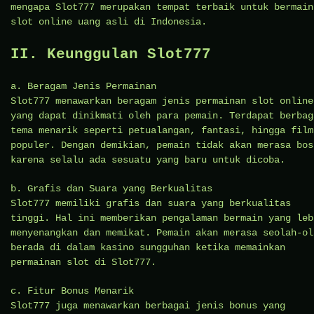
mengapa Slot777 merupakan tempat terbaik untuk bermain
slot online uang asli di Indonesia.
II. Keunggulan Slot777
a. Beragam Jenis Permainan
Slot777 menawarkan beragam jenis permainan slot online
yang dapat dinikmati oleh para pemain. Terdapat berbag
tema menarik seperti petualangan, fantasi, hingga film
populer. Dengan demikian, pemain tidak akan merasa bos
karena selalu ada sesuatu yang baru untuk dicoba.
b. Grafis dan Suara yang Berkualitas
Slot777 memiliki grafis dan suara yang berkualitas
tinggi. Hal ini memberikan pengalaman bermain yang leb
menyenangkan dan memikat. Pemain akan merasa seolah-ol
berada di dalam kasino sungguhan ketika memainkan
permainan slot di Slot777.
c. Fitur Bonus Menarik
Slot777 juga menawarkan berbagai jenis bonus yang