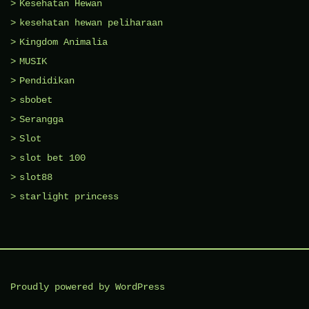
Kesehatan Hewan
kesehatan hewan peliharaan
Kingdom Animalia
MUSIK
Pendidikan
sbobet
Serangga
Slot
slot bet 100
slot88
starlight princess
Proudly powered by WordPress