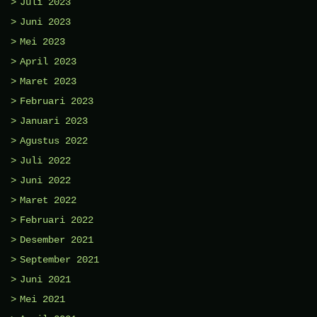
Juli 2023
Juni 2023
Mei 2023
April 2023
Maret 2023
Februari 2023
Januari 2023
Agustus 2022
Juli 2022
Juni 2022
Maret 2022
Februari 2022
Desember 2021
September 2021
Juni 2021
Mei 2021