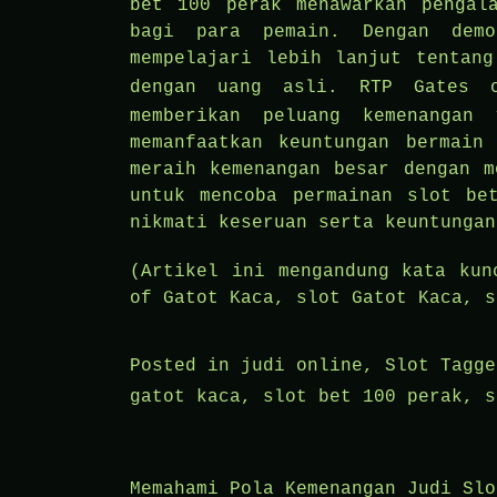
bet 100 perak menawarkan pengal
bagi para pemain. Dengan dem
mempelajari lebih lanjut tentang
dengan uang asli. RTP Gates
memberikan peluang kemenangan
memanfaatkan keuntungan bermain
meraih kemenangan besar dengan m
untuk mencoba permainan slot be
nikmati keseruan serta keuntungan
(Artikel ini mengandung kata kun
of Gatot Kaca, slot Gatot Kaca, s
Posted in
judi online
,
Slot
Tagg
gatot kaca
,
slot bet 100 perak
,
s
Navigasi
Memahami Pola Kemenangan Judi Slo