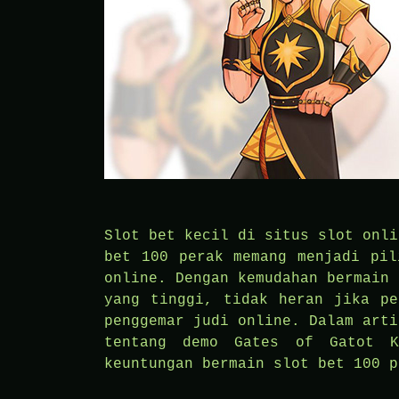
Slot bet kecil di situs slot onli
bet 100 perak memang menjadi pil
online. Dengan kemudahan bermain 
yang tinggi, tidak heran jika pe
penggemar judi online. Dalam arti
tentang demo Gates of Gatot K
keuntungan bermain slot bet 100 p