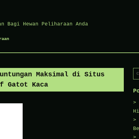
an Bagi Hewan Peliharaan Anda
raan
Ca
untungan Maksimal di Situs
un
f Gatot Kaca
P
H
B