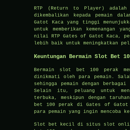
RTP (Return to Player) adalah 
dikembalikan kepada pemain dal
Gatot Kaca yang tinggi menunjukk
untuk memberikan kemenangan yan
nilai RTP Gates of Gatot Kaca, pe
lebih baik untuk meningkatkan pel
Keuntungan Bermain Slot Bet 10
Bermain slot bet 100 perak me
dinikmati oleh para pemain. Sala
sehingga pemain dengan berbagai 
Selain itu, peluang untuk men
terbuka, meskipun dengan taruha
bet 100 perak di Gates of Gatot
para pemain yang ingin mencoba ke
Slot bet kecil di situs slot onli