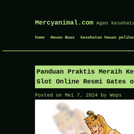
Skip
Mercyanimal.com
Agen Kesehat
to
content
home
Hewan Buas
kesehatan hewan peliha
Panduan Praktis Meraih Ke
Slot Online Resmi Gates o
Posted on
Mei 7, 2024
by
Wops