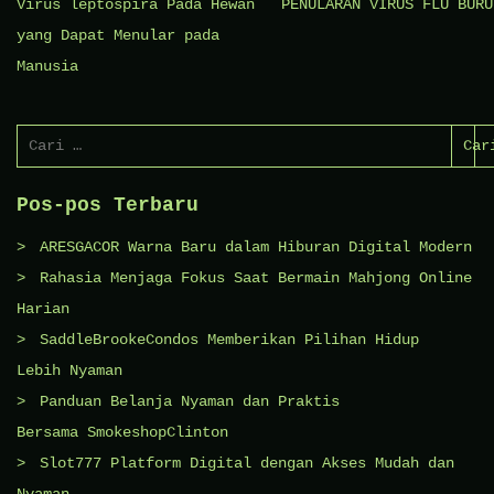
Navigasi
Virus leptospira Pada Hewan
PENULARAN VIRUS FLU BURU
pos
yang Dapat Menular pada
Manusia
Cari
untuk:
Pos-pos Terbaru
ARESGACOR Warna Baru dalam Hiburan Digital Modern
Rahasia Menjaga Fokus Saat Bermain Mahjong Online
Harian
SaddleBrookeCondos Memberikan Pilihan Hidup
Lebih Nyaman
Panduan Belanja Nyaman dan Praktis
Bersama SmokeshopClinton
Slot777 Platform Digital dengan Akses Mudah dan