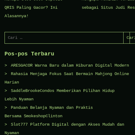
pos
QRIS Paling Gacor? Ini
sebagai Situs Judi Res
Alasannya!
Cari
untuk:
Pos-pos Terbaru
ARESGACOR Warna Baru dalam Hiburan Digital Modern
Rahasia Menjaga Fokus Saat Bermain Mahjong Online
Harian
SaddleBrookeCondos Memberikan Pilihan Hidup
Lebih Nyaman
Panduan Belanja Nyaman dan Praktis
Bersama SmokeshopClinton
Slot777 Platform Digital dengan Akses Mudah dan
Nyaman