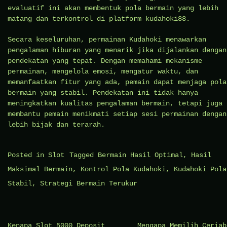
evaluatif ini akan membentuk pola bermain yang lebih
matang dan terkontrol di platform kudahoki88.
Secara keseluruhan, permainan Kudahoki menawarkan
pengalaman hiburan yang menarik jika dijalankan dengan
pendekatan yang tepat. Dengan memahami mekanisme
permainan, mengelola emosi, mengatur waktu, dan
memanfaatkan fitur yang ada, pemain dapat menjaga pola
bermain yang stabil. Pendekatan ini tidak hanya
meningkatkan kualitas pengalaman bermain, tetapi juga
membantu pemain menikmati setiap sesi permainan dengan
lebih bijak dan terarah.
Posted in
Slot
Tagged
Bermain Hasil Optimal
,
Hasil
Maksimal Bermain
,
Kontrol Pola Kudahoki
,
Kudahoki Pola
Stabil
,
Strategi Bermain Terukur
Navigasi
Kenapa Slot 5000 Deposit
Mengapa Memilih Ceriab