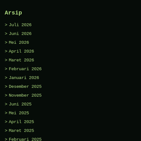
Arsip
Juli 2026
Juni 2026
Mei 2026
April 2026
Maret 2026
Februari 2026
Januari 2026
Desember 2025
November 2025
Juni 2025
Mei 2025
April 2025
Maret 2025
Februari 2025