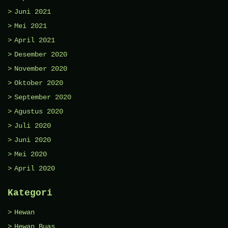
Juni 2021
Mei 2021
April 2021
Desember 2020
November 2020
Oktober 2020
September 2020
Agustus 2020
Juli 2020
Juni 2020
Mei 2020
April 2020
Kategori
Hewan
Hewan Buas