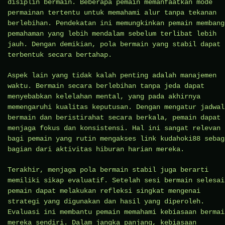
disiplin bermain. Beberapa pemain memanfaatkan mode
permainan tertentu untuk memahami alur tanpa tekanan
berlebihan. Pendekatan ini memungkinkan pemain membang
pemahaman yang lebih mendalam sebelum terlibat lebih
jauh. Dengan demikian, pola bermain yang stabil dapat
terbentuk secara bertahap.
Aspek lain yang tidak kalah penting adalah manajemen
waktu. Bermain secara berlebihan tanpa jeda dapat
menyebabkan kelelahan mental, yang pada akhirnya
memengaruhi kualitas keputusan. Dengan mengatur jadwal
bermain dan beristirahat secara berkala, pemain dapat
menjaga fokus dan konsistensi. Hal ini sangat relevan
bagi pemain yang rutin mengakses link kudahoki88 sebag
bagian dari aktivitas hiburan harian mereka.
Terakhir, menjaga pola bermain stabil juga berarti
memiliki sikap evaluatif. Setelah sesi bermain selesai
pemain dapat melakukan refleksi singkat mengenai
strategi yang digunakan dan hasil yang diperoleh.
Evaluasi ini membantu pemain memahami kebiasaan bermai
mereka sendiri. Dalam jangka panjang, kebiasaan