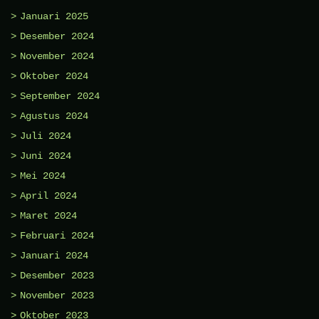
Januari 2025
Desember 2024
November 2024
Oktober 2024
September 2024
Agustus 2024
Juli 2024
Juni 2024
Mei 2024
April 2024
Maret 2024
Februari 2024
Januari 2024
Desember 2023
November 2023
Oktober 2023