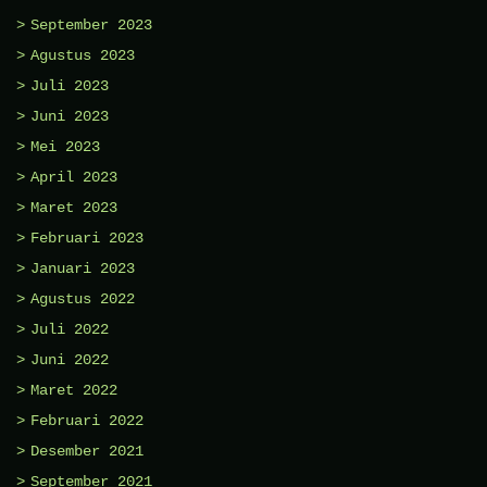
September 2023
Agustus 2023
Juli 2023
Juni 2023
Mei 2023
April 2023
Maret 2023
Februari 2023
Januari 2023
Agustus 2022
Juli 2022
Juni 2022
Maret 2022
Februari 2022
Desember 2021
September 2021