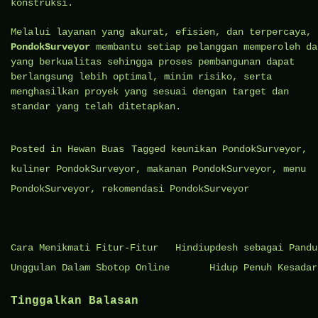
konstruksi.
Melalui layanan yang akurat, efisien, dan terpercaya,
PondokSurveyor
membantu setiap pelanggan memperoleh da
yang berkualitas sehingga proses pembangunan dapat
berlangsung lebih optimal, minim risiko, serta
menghasilkan proyek yang sesuai dengan target dan
standar yang telah ditetapkan.
Posted in
Hewan Buas
Tagged
keunikan PondokSurveyor
,
kuliner PondokSurveyor
,
makanan PondokSurveyor
,
menu
PondokSurveyor
,
rekomendasi PondokSurveyor
Navigasi
Cara Menikmati Fitur-Fitur
Hindiupdesh sebagai Pandu
pos
Unggulan Dalam Sbotop Online
Hidup Penuh Kesadar
Tinggalkan Balasan