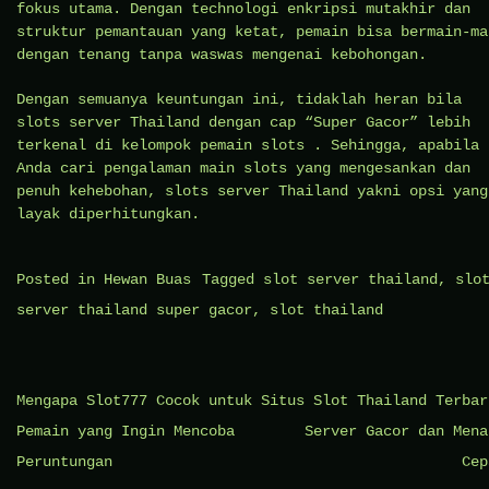
fokus utama. Dengan technologi enkripsi mutakhir dan
struktur pemantauan yang ketat, pemain bisa bermain-ma
dengan tenang tanpa waswas mengenai kebohongan.
Dengan semuanya keuntungan ini, tidaklah heran bila
slots server Thailand dengan cap “Super Gacor” lebih
terkenal di kelompok pemain slots . Sehingga, apabila
Anda cari pengalaman main slots yang mengesankan dan
penuh kehebohan, slots server Thailand yakni opsi yang
layak diperhitungkan.
Posted in
Hewan Buas
Tagged
slot server thailand
,
slo
server thailand super gacor
,
slot thailand
Navigasi
Mengapa Slot777 Cocok untuk
Situs Slot Thailand Terbar
pos
Pemain yang Ingin Mencoba
Server Gacor dan Mena
Peruntungan
Cep