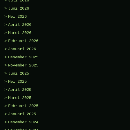
Juli 2026
Juni 2026
Mei 2026
April 2026
Maret 2026
Februari 2026
Januari 2026
Desember 2025
November 2025
Juni 2025
Mei 2025
April 2025
Maret 2025
Februari 2025
Januari 2025
Desember 2024