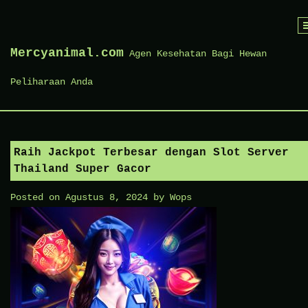
Skip
to
Mercyanimal.com
Agen Kesehatan Bagi Hewan
content
Peliharaan Anda
Raih Jackpot Terbesar dengan Slot Server
Thailand Super Gacor
Posted on
Agustus 8, 2024
by
Wops