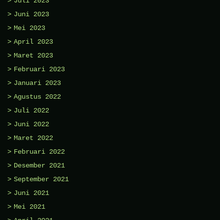
Juli 2023
Juni 2023
Mei 2023
April 2023
Maret 2023
Februari 2023
Januari 2023
Agustus 2022
Juli 2022
Juni 2022
Maret 2022
Februari 2022
Desember 2021
September 2021
Juni 2021
Mei 2021