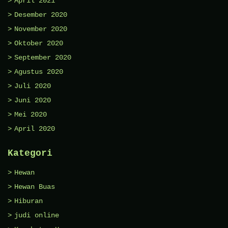
April 2021
Desember 2020
November 2020
Oktober 2020
September 2020
Agustus 2020
Juli 2020
Juni 2020
Mei 2020
April 2020
Kategori
Hewan
Hewan Buas
Hiburan
judi online