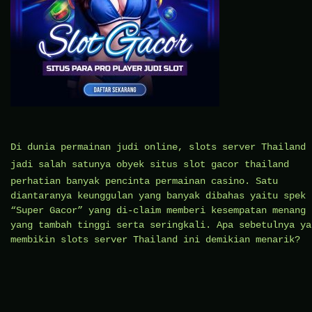
Di dunia permainan judi online, slots server Thailand
jadi salah satunya obyek
situs slot gacor thailand
perhatian banyak pencinta permainan casino. Satu
diantaranya keunggulan yang banyak dibahas yaitu spek
“Super Gacor” yang di-claim memberi kesempatan menang
yang tambah tinggi serta seringkali. Apa sebetulnya ya
membikin slots server Thailand ini demikian menarik?