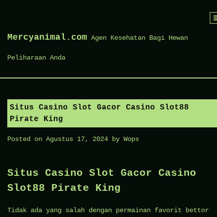
Skip
to
Mercyanimal.com
Agen Kesehatan Bagi Hewan
content
Peliharaan Anda
Situs Casino Slot Gacor Casino Slot88
Pirate King
Posted on
Agustus 17, 2024
by
Wops
Situs Casino Slot Gacor Casino
Slot88 Pirate King
Tidak ada yang salah dengan permainan favorit bettor