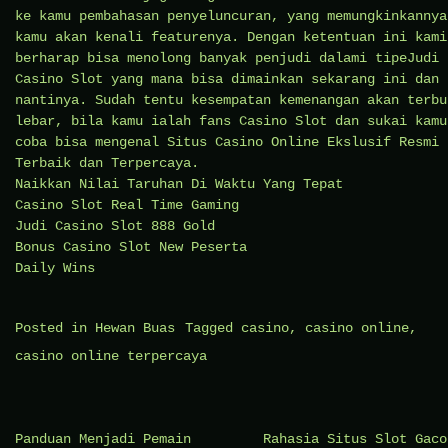
ke kamu pembahasan penyeluncuran, yang memungkinkannya
kamu akan kenali featurenya. Dengan ketentuan ini kami
berharap bisa menolong banyak penjudi dalami tipeJudi
Casino Slot yang mana bisa dimainkan sekarang ini dan
nantinya. Sudah tentu kesempatan kemenangan akan terbu
lebar, bila kamu ialah fans Casino Slot dan sukai kamu
coba bisa mengenal Situs Casino Online Ekslusif Resmi
Terbaik dan Terpercaya.
Naikkan Nilai Taruhan Di Waktu Yang Tepat
Casino Slot Real Time Gaming
Judi Casino Slot 888 Gold
Bonus Casino Slot New Peserta
Daily Wins
Posted in
Hewan Buas
Tagged
casino
,
casino online
,
casino online terpercaya
Navigasi
Panduan Menjadi Pemain
Rahasia Situs Slot Gaco