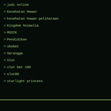
judi online
Kesehatan Hewan
kesehatan hewan peliharaan
Kingdom Animalia
MUSIK
Pendidikan
sbobet
Serangga
Slot
slot bet 100
slot88
starlight princess