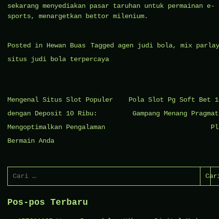
sekarang menyediakan pasar taruhan untuk permainan e-
sports, menargetkan bettor milenium.
Posted in
Hewan Buas
Tagged
agen judi bola
,
mix parla
situs judi bola terpercaya
Navigasi
Mengenal Situs Slot Populer
Pola Slot Pg Soft Bet 1
pos
dengan Deposit 10 Ribu:
Gampang Menang Pragmat
Mengoptimalkan Pengalaman
Pl
Bermain Anda
Cari
untuk:
Pos-pos Terbaru