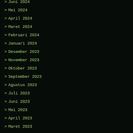
Juni 2024
Mei 2024
April 2024
Maret 2024
Februari 2024
Januari 2024
Desember 2023
November 2023
Oktober 2023
September 2023
Agustus 2023
Juli 2023
Juni 2023
Mei 2023
April 2023
Maret 2023