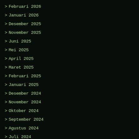
Februari 2026
Januari 2026
Desember 2025
November 2025
Juni 2025
Mei 2025
April 2025
Maret 2025
Februari 2025
Januari 2025
Desember 2024
November 2024
Oktober 2024
September 2024
Agustus 2024
Juli 2024