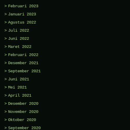
Februari 2023
Januari 2023
Agustus 2022
Juli 2022
Juni 2022
Maret 2022
Februari 2022
Desember 2021
September 2021
Juni 2021
Mei 2021
April 2021
Desember 2020
November 2020
Oktober 2020
September 2020