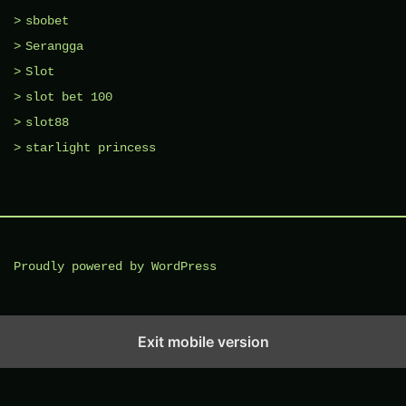
sbobet
Serangga
Slot
slot bet 100
slot88
starlight princess
Proudly powered by WordPress
Exit mobile version