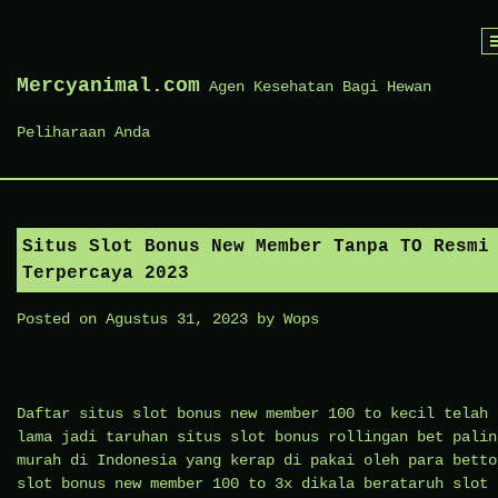
Skip
to
Mercyanimal.com
Agen Kesehatan Bagi Hewan
content
Peliharaan Anda
Situs Slot Bonus New Member Tanpa TO Resmi
Terpercaya 2023
Posted on
Agustus 31, 2023
by
Wops
Daftar situs slot bonus new member 100 to kecil telah
lama jadi taruhan situs slot bonus rollingan bet palin
murah di Indonesia yang kerap di pakai oleh para betto
slot bonus new member 100 to 3x dikala berataruh slot