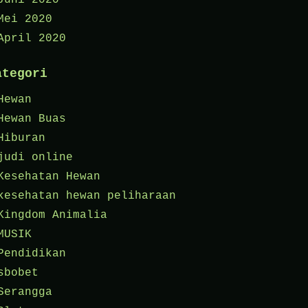
Juni 2020
Mei 2020
April 2020
ategori
Hewan
Hewan Buas
Hiburan
judi online
Kesehatan Hewan
kesehatan hewan peliharaan
Kingdom Animalia
MUSIK
Pendidikan
sbobet
Serangga