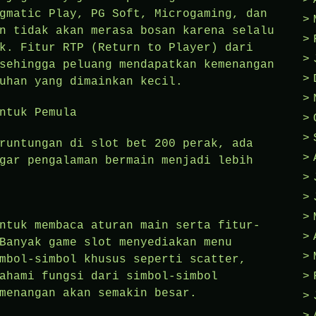
gmatic Play, PG Soft, Microgaming, dan
n tidak akan merasa bosan karena selalu
k. Fitur RTP (Return to Player) dari
sehingga peluang mendapatkan kemenangan
uhan yang dimainkan kecil.
ntuk Pemula
runtungan di slot bet 200 perak, ada
gar pengalaman bermain menjadi lebih
ntuk membaca aturan main serta fitur-
Banyak game slot menyediakan menu
mbol-simbol khusus seperti scatter,
ahami fungsi dari simbol-simbol
menangan akan semakin besar.