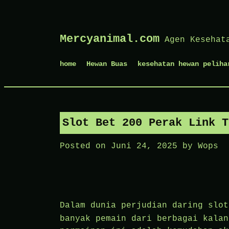
Skip
Mercyanimal.com
Agen Kesehat
to
content
home
Hewan Buas
kesehatan hewan peliha
Slot Bet 200 Perak Link T
Posted on
Juni 24, 2025
by
Wops
Dalam dunia perjudian daring
slot
banyak pemain dari berbagai kalan