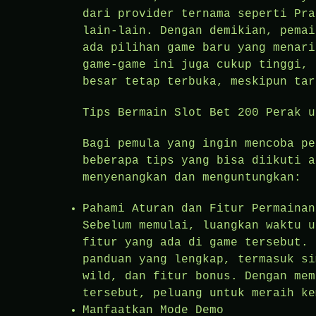
dari provider ternama seperti Pra
lain-lain. Dengan demikian, pemai
ada pilihan game baru yang menari
game-game ini juga cukup tinggi, 
besar tetap terbuka, meskipun tar
Tips Bermain Slot Bet 200 Perak u
Bagi pemula yang ingin mencoba pe
beberapa tips yang bisa diikuti a
menyenangkan dan menguntungkan:
Pahami Aturan dan Fitur Permainan
Sebelum memulai, luangkan waktu u
fitur yang ada di game tersebut. 
panduan yang lengkap, termasuk si
wild, dan fitur bonus. Dengan mem
tersebut, peluang untuk meraih ke
Manfaatkan Mode Demo