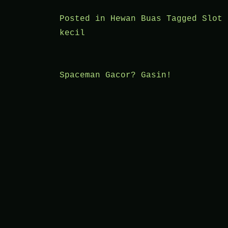
Posted in
Hewan Buas
Tagged
Slot 
kecil
Navigasi
Spaceman Gacor? Gasin!
pos