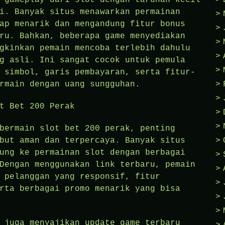
 gameplay dari slot dengan taruhan kecil
i. Banyak situs menawarkan permainan
ap menarik dan mengandung fitur bonus
ru. Bahkan, beberapa game menyediakan
gkinkan pemain mencoba terlebih dahulu
g asli. Ini sangat cocok untuk pemula
 simbol, garis pembayaran, serta fitur-
rmain dengan uang sungguhan.
t Bet 200 Perak
bermain slot bet 200 perak, penting
but aman dan terpercaya. Banyak situs
ung ke permainan slot dengan berbagai
Dengan menggunakan link terbaru, pemain
 pelanggan yang responsif, fitur
rta berbagai promo menarik yang bisa
 juga menyajikan update game terbaru