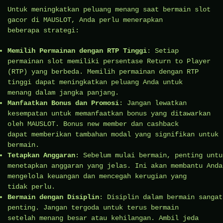
Untuk meningkatkan
peluang menang
saat bermain
slot
gacor di
MAUSLOT, Anda
perlu menerapkan
beberapa
strategi:
Memilih Permainan dengan RTP Tinggi
: Setiap
permainan slot memiliki persentase Return to Player
(RTP) yang berbeda. Memilih permainan dengan RTP
tinggi dapat meningkatkan peluang Anda untuk
menang dalam jangka panjang.
Manfaatkan Bonus dan Promosi
: Jangan lewatkan
kesempatan untuk memanfaatkan bonus yang ditawarkan
oleh MAUSLOT. Bonus new member dan cashback
dapat memberikan tambahan modal yang signifikan untuk
bermain.
Tetapkan Anggaran
: Sebelum mulai bermain, penting untu
menetapkan anggaran yang jelas. Ini akan membantu Anda
mengelola keuangan dan mencegah kerugian yang
tidak perlu.
Bermain dengan Disiplin
: Disiplin dalam bermain sangat
penting. Jangan tergoda untuk terus bermain
setelah menang besar atau kehilangan. Ambil jeda