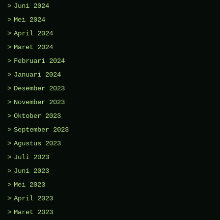
Juni 2024
Mei 2024
April 2024
Maret 2024
Februari 2024
Januari 2024
Desember 2023
November 2023
Oktober 2023
September 2023
Agustus 2023
Juli 2023
Juni 2023
Mei 2023
April 2023
Maret 2023