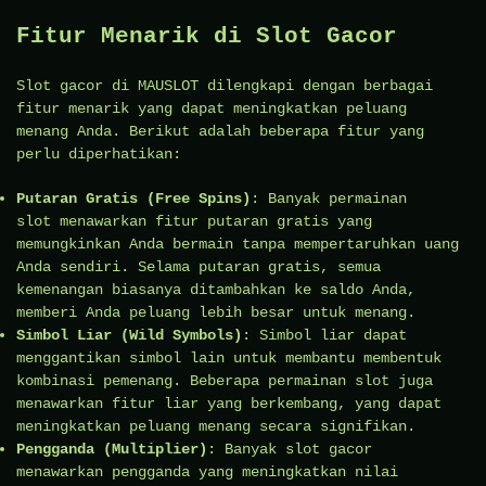
Fitur Menarik di Slot Gacor
Slot gac
or di MAUSLOT dil
engkapi dengan
berbagai
fitur
menarik yang
dapat meningkatkan
peluang
menang
Anda. Berikut
adalah beberapa
fitur yang
perlu
diperhatikan:
Putaran Gratis (Free Spins)
: Banyak permainan
slot menawarkan fitur putaran gratis yang
memungkinkan Anda bermain tanpa mempertaruhkan uang
Anda sendiri. Selama putaran gratis, semua
kemenangan biasanya ditambahkan ke saldo Anda,
memberi Anda peluang lebih besar untuk menang.
Simbol Liar (Wild Symbols)
: Simbol liar dapat
menggantikan simbol lain untuk membantu membentuk
kombinasi pemenang. Beberapa permainan slot juga
menawarkan fitur liar yang berkembang, yang dapat
meningkatkan peluang menang secara signifikan.
Pengganda (Multiplier)
: Banyak slot gacor
menawarkan pengganda yang meningkatkan nilai