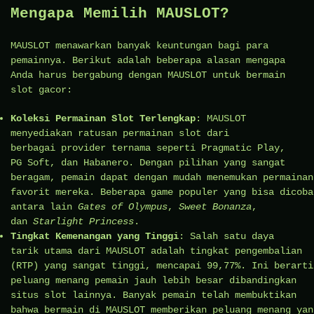
Mengapa Memilih MAUSLOT?
MAUSLOT menawarkan
banyak keuntungan
bagi para
pemain
nya. Berikut adalah
beberapa alasan
mengapa
Anda
harus bergabung dengan
MAUSLOT untuk
bermain
slot
gacor:
Koleksi Permainan Slot Terlengkap
: MAUSLOT
menyediakan ratusan permainan slot dari
berbagai provider ternama seperti Pragmatic Play,
PG Soft, dan Habanero. Dengan pilihan yang sangat
beragam, pemain dapat dengan mudah menemukan permainan
favorit mereka. Beberapa game populer yang bisa dicoba
antara lain
Gates of Olympus
,
Sweet Bonanza
,
dan
Starlight Princess
.
Tingkat Kemenangan yang Tinggi
: Salah satu daya
tarik utama dari MAUSLOT adalah tingkat pengembalian
(RTP) yang sangat tinggi, mencapai 99,77%. Ini berarti
peluang menang pemain jauh lebih besar dibandingkan
situs slot lainnya. Banyak pemain telah membuktikan
bahwa bermain di MAUSLOT memberikan peluang menang yan