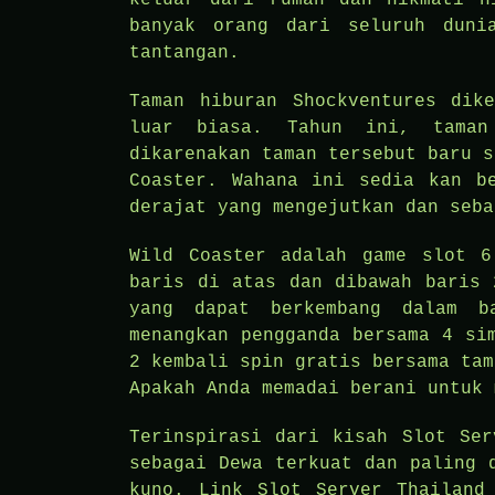
keluar dari rumah dan nikmati h
banyak orang dari seluruh duni
tantangan.
Taman hiburan Shockventures dik
luar biasa. Tahun ini, taman 
dikarenakan taman tersebut baru s
Coaster. Wahana ini sedia kan b
derajat yang mengejutkan dan seba
Wild Coaster adalah game slot 6
baris di atas dan dibawah baris 
yang dapat berkembang dalam b
menangkan pengganda bersama 4 si
2 kembali spin gratis bersama tam
Apakah Anda memadai berani untuk 
Terinspirasi dari kisah Slot Ser
sebagai Dewa terkuat dan paling 
kuno. Link Slot Server Thailand