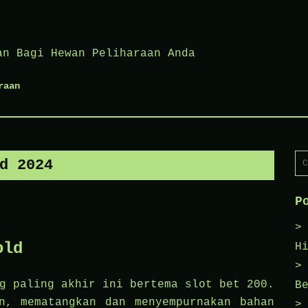
an Bagi Hewan Peliharaan Anda
raan
Ca
d 2024
un
P
old
H
ng paling akhir ini bertema
slot bet 200
.
B
n, mematangkan dan menyempurnakan bahan