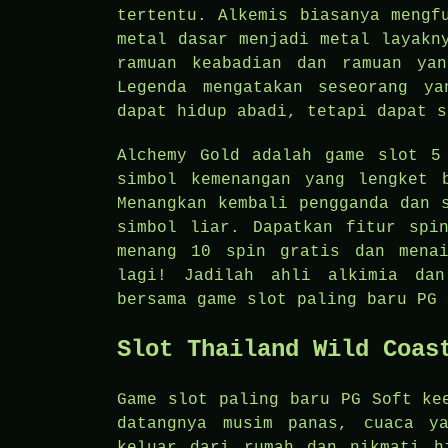
tertentu. Alkemis biasanya mengf
metal dasar menjadi metal layakn
ramuan keabadian dan ramuan yan
Legenda mengatakan seseorang y
dapat hidup abadi, tetapi dapat s
Alchemy Gold adalah game slot 5
simbol kemenangan yang lengket 
Menangkan kembali pengganda dan 
simbol liar. Dapatkan fitur spi
menang 10 spin gratis dan menai
lagi! Jadilah ahli alkimia da
bersama game slot paling baru PG 
Slot Thailand Wild Coas
Game slot paling baru PG Soft ke
datangnya musim panas, cuaca y