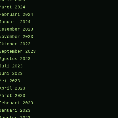
April 2024
Maret 2024
Februari 2024
Januari 2024
Desember 2023
November 2023
Oktober 2023
September 2023
Agustus 2023
Juli 2023
Juni 2023
Mei 2023
April 2023
Maret 2023
Februari 2023
Januari 2023