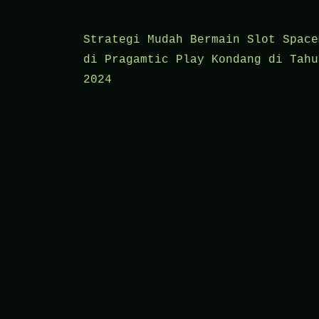
Navigasi
Strategi Mudah Bermain Slot Space
di Pragamtic Play Kondang di Tahu
pos
2024