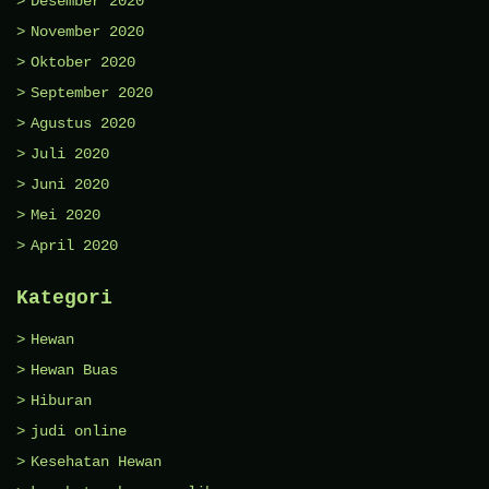
Desember 2020
November 2020
Oktober 2020
September 2020
Agustus 2020
Juli 2020
Juni 2020
Mei 2020
April 2020
Kategori
Hewan
Hewan Buas
Hiburan
judi online
Kesehatan Hewan