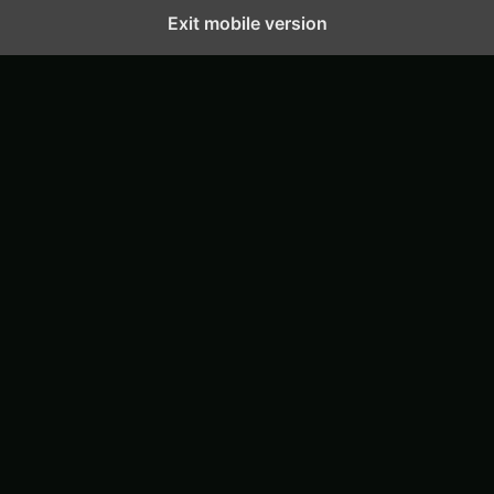
Exit mobile version