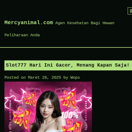
Skip
to
Mercyanimal.com
Agen Kesehatan Bagi Hewan
content
Peliharaan Anda
Slot777 Hari Ini Gacor, Menang Kapan Saja!
Posted on
Maret 28, 2025
by
Wops