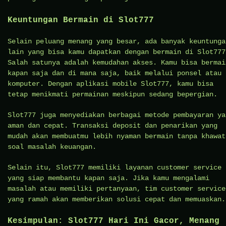
Keuntungan Bermain di Slot777
Selain peluang menang yang besar, ada banyak keuntunga
lain yang bisa kamu dapatkan dengan bermain di Slot777
Salah satunya adalah kemudahan akses. Kamu bisa bermai
kapan saja dan di mana saja, baik melalui ponsel atau
komputer. Dengan aplikasi mobile Slot777, kamu bisa
tetap menikmati permainan meskipun sedang bepergian.
Slot777 juga menyediakan berbagai metode pembayaran ya
aman dan cepat. Transaksi deposit dan penarikan yang
mudah akan membuatmu lebih nyaman bermain tanpa khawat
soal masalah keuangan.
Selain itu, Slot777 memiliki layanan customer service
yang siap membantu kapan saja. Jika kamu mengalami
masalah atau memiliki pertanyaan, tim customer service
yang ramah akan memberikan solusi cepat dan memuaskan.
Kesimpulan: Slot777 Hari Ini Gacor, Menang