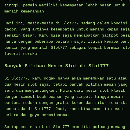
tinggi, pemain memiliki kesempatan lebih besar untuk
meraih kemenangan.
Hari ini, mesin-mesin di Slot777 sedang dalam kondisi
gacor, yang artinya kesempatan untuk menang kapan saja
semakin besar. Kamu bisa saja mendapatkan jackpot besa
hanya dengan beberapa putaran saja. Itulah kenapa bany
pemain yang memilih Slot777 sebagai tempat bermain slo
favorit mereka!
Banyak Pilihan Mesin Slot di Slot777
Di Slot777, kamu nggak hanya akan menemukan satu atau
dua mesin slot saja, tetapi banyak pilihan mesin yang
seru dan menguntungkan. Mulai dari mesin slot klasik
dengan simbol buah-buahan yang simpel, hingga mesin
bertema modern dengan grafis keren dan fitur menarik,
semua ada di Slot777. Jadi, kamu bisa memilih sesuai
selera dan gaya permainanmu.
Setiap mesin slot di Slot777 memiliki peluang menang