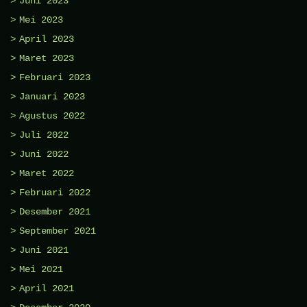
Juni 2023
Mei 2023
April 2023
Maret 2023
Februari 2023
Januari 2023
Agustus 2022
Juli 2022
Juni 2022
Maret 2022
Februari 2022
Desember 2021
September 2021
Juni 2021
Mei 2021
April 2021