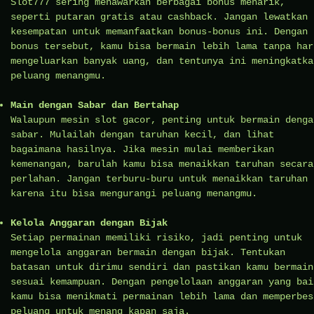
Slot777 sering menawarkan berbagai bonus menarik,
seperti putaran gratis atau cashback. Jangan lewatkan
kesempatan untuk memanfaatkan bonus-bonus ini. Dengan
bonus tersebut, kamu bisa bermain lebih lama tanpa har
mengeluarkan banyak uang, dan tentunya ini meningkatka
peluang menangmu.
Main dengan Sabar dan Bertahap
Walaupun mesin slot gacor, penting untuk bermain denga
sabar. Mulailah dengan taruhan kecil, dan lihat
bagaimana hasilnya. Jika mesin mulai memberikan
kemenangan, barulah kamu bisa menaikkan taruhan secara
perlahan. Jangan terburu-buru untuk menaikkan taruhan
karena itu bisa mengurangi peluang menangmu.
Kelola Anggaran dengan Bijak
Setiap permainan memiliki risiko, jadi penting untuk
mengelola anggaran bermain dengan bijak. Tentukan
batasan untuk dirimu sendiri dan pastikan kamu bermain
sesuai kemampuan. Dengan pengelolaan anggaran yang bai
kamu bisa menikmati permainan lebih lama dan memperbes
peluang untuk menang kapan saja.