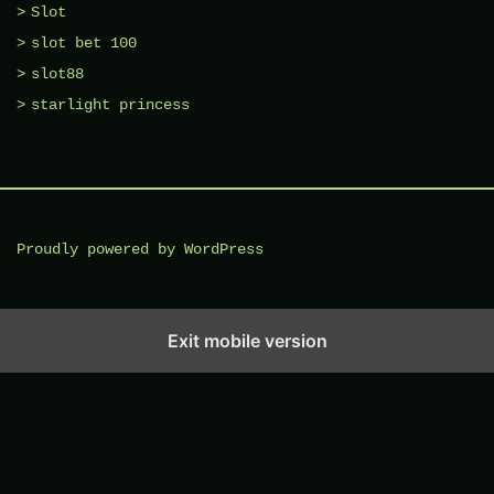
Slot
slot bet 100
slot88
starlight princess
Proudly powered by WordPress
Exit mobile version