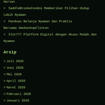
Harian
SaddleBrookeCondos Memberikan Pilihan Hidup
Lebih Nyaman
Panduan Belanja Nyaman dan Praktis
Bersama SmokeshopClinton
Slot777 Platform Digital dengan Akses Mudah dan
Nyaman
Arsip
Juli 2026
Juni 2026
Mei 2026
April 2026
Maret 2026
Februari 2026
Januari 2026