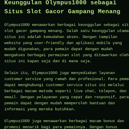
Keunggulan Olympus1000 sebagai
Situs Slot Gacor Gampang Menang
Olympus1000 menawarkan berbagai keunggulan sebagai sit
slot gacor gampang menang. Salah satu keunggulan utama
situs ini adalah kemudahan akses. Dengan tampilan
website yang user-friendly dan aplikasi mobile yang
mudah digunakan, para pemain dapat dengan mudah
mengakses berbagai permainan slot yang ditawarkan oleh
situs ini kapan saja dan di mana saja.
Selain itu, Olympus1000 juga menyediakan layanan
customer service yang ramah dan profesional. Para pema
dapat menghubungi customer service situs ini melalui
berbagai macam metode seperti live chat, telepon, dan
email. Dengan pelayanan yang cepat dan responsif, para
pemain dapat dengan mudah memperoleh bantuan dan
informasi yang mereka butuhkan.
Olympus1000 juga menawarkan berbagai macam bonus dan
promosi menarik bagi para pemainnya. Dengan bonus