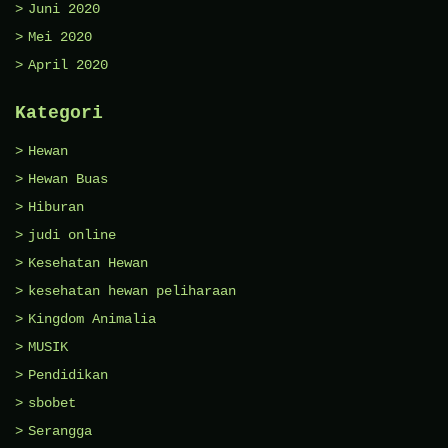
Juni 2020
Mei 2020
April 2020
Kategori
Hewan
Hewan Buas
Hiburan
judi online
Kesehatan Hewan
kesehatan hewan peliharaan
Kingdom Animalia
MUSIK
Pendidikan
sbobet
Serangga