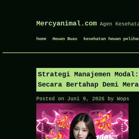
Skip
Mercyanimal.com
Agen Kesehat
to
content
home
Hewan Buas
kesehatan hewan peliha
Strategi Manajemen Modal:
Secara Bertahap Demi Mera
Posted on
Juni 9, 2026
by
Wops