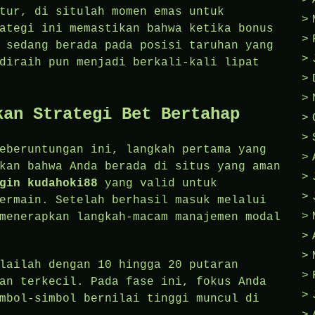
tur, di situlah momen emas untuk
ategi ini memastikan bahwa ketika bonus
 sedang berada pada posisi taruhan yang
diraih pun menjadi berkali-kali lipat
kan Strategi Bet Bertahap
eberuntungan ini, langkah pertama yang
kan bahwa Anda berada di situs yang aman
gin kudahoki88
yang valid untuk
ermain. Setelah berhasil masuk melalui
menerapkan langkah-macam manajemen modal
ailah dengan 10 hingga 20 putaran
an terkecil. Pada fase ini, fokus Anda
mbol-simbol bernilai tinggi muncul di