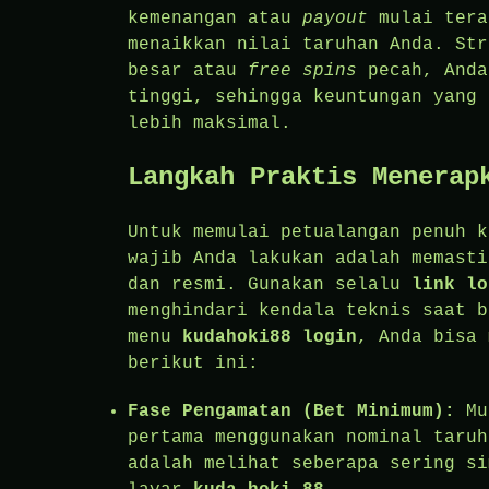
kemenangan atau
payout
mulai tera
menaikkan nilai taruhan Anda. Str
besar atau
free spins
pecah, Anda
tinggi, sehingga keuntungan yang 
lebih maksimal.
Langkah Praktis Menerap
Untuk memulai petualangan penuh k
wajib Anda lakukan adalah memasti
dan resmi. Gunakan selalu
link lo
menghindari kendala teknis saat b
menu
kudahoki88 login
, Anda bisa 
berikut ini:
Fase Pengamatan (Bet Minimum):
Mul
pertama menggunakan nominal taruh
adalah melihat seberapa sering si