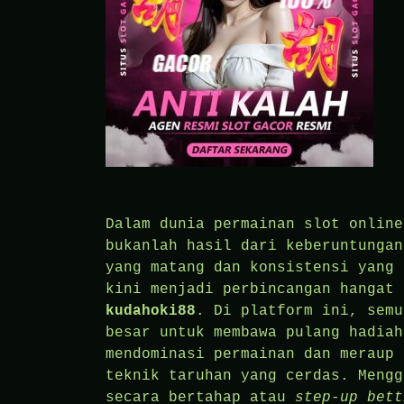
Dalam dunia permainan slot online
bukanlah hasil dari keberuntungan
yang matang dan konsistensi yang 
kini menjadi perbincangan hangat 
kudahoki88
. Di platform ini, semu
besar untuk membawa pulang hadiah
mendominasi permainan dan meraup 
teknik taruhan yang cerdas. Mengg
secara bertahap atau
step-up bett