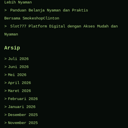
Lebih Nyaman
Panduan Belanja Nyaman dan Praktis
Bersama SmokeshopClinton
Slot777 Platform Digital dengan Akses Mudah dan
Nyaman
Arsip
Juli 2026
Juni 2026
Mei 2026
April 2026
Maret 2026
Februari 2026
Januari 2026
Desember 2025
November 2025