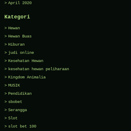
April 2020
Kategori
Hewan
Hewan Buas
Hiburan
judi online
Kesehatan Hewan
kesehatan hewan peliharaan
Kingdom Animalia
MUSIK
Pendidikan
sbobet
Serangga
Slot
slot bet 100