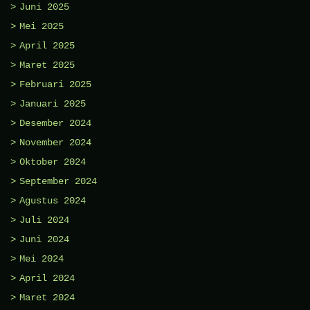
Juni 2025
Mei 2025
April 2025
Maret 2025
Februari 2025
Januari 2025
Desember 2024
November 2024
Oktober 2024
September 2024
Agustus 2024
Juli 2024
Juni 2024
Mei 2024
April 2024
Maret 2024