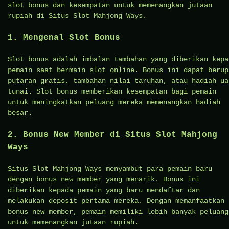
slot bonus dan kesempatan untuk memenangkan jutaan
rupiah di Situs Slot Mahjong Ways.
1. Mengenal Slot Bonus
Slot bonus adalah imbalan tambahan yang diberikan kepa
pemain saat bermain slot online. Bonus ini dapat berup
putaran gratis, tambahan nilai taruhan, atau hadiah ua
tunai. Slot bonus memberikan kesempatan bagi pemain
untuk meningkatkan peluang mereka memenangkan hadiah
besar.
2. Bonus New Member di Situs Slot Mahjong
Ways
Situs Slot Mahjong Ways menyambut para pemain baru
dengan bonus new member yang menarik. Bonus ini
diberikan kepada pemain yang baru mendaftar dan
melakukan deposit pertama mereka. Dengan memanfaatkan
bonus new member, pemain memiliki lebih banyak peluang
untuk memenangkan jutaan rupiah.