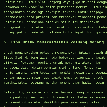
Selain itu, Situs Slot Mahjong Ways juga dikenal denga
keamanan dan keadilan dalam permainan mereka. Situs in
menggunakan teknologi enkripsi terbaru untuk menjaga
kerahasiaan data pribadi dan transaksi finansial pemai
Selain itu, permainan slot di situs ini dijalankan
menggunakan generator nomor acak untuk memastikan bahw
setiap putaran adalah adil dan tidak dapat dimanipulas
5. Tips untuk Memaksimalkan Peluang Menang
Untuk meningkatkan peluang memenangkan jutaan rupiah d
Situs Slot Mahjong Ways, ada beberapa tips yang dapat
diikuti. Pertama, penting untuk memahami aturan dan
strategi dasar dalam bermain slot online. Mengenali
jenis taruhan yang tepat dan memilih mesin yang sesuai
dengan gaya bermain juga dapat membantu pemain untuk
memaksimalkan peluang mereka memenangkan hadiah besar.
Selain itu, mengatur anggaran bermain yang bijaksana
juga penting. Penting untuk menentukan batas keuangan
dan mematuhi mereka. Memiliki pemahaman yang jelas