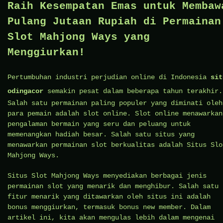
Raih Kesempatan Emas untuk Membaw
Pulang Jutaan Rupiah di Permainan
Slot Mahjong Ways yang
Menggiurkan!
Pertumbuhan industri perjudian online di Indonesia
sit
odingacor
semakin pesat dalam beberapa tahun terakhir.
Salah satu permainan paling populer yang diminati oleh
para pemain adalah slot online. Slot online menawarkan
pengalaman bermain yang seru dan peluang untuk
memenangkan hadiah besar. Salah satu situs yang
menawarkan permainan slot berkualitas adalah Situs Slo
Mahjong Ways.
Situs Slot Mahjong Ways menyediakan berbagai jenis
permainan slot yang menarik dan menghibur. Salah satu
fitur menarik yang ditawarkan oleh situs ini adalah
bonus menggiurkan, termasuk bonus new member. Dalam
artikel ini, kita akan mengulas lebih dalam mengenai