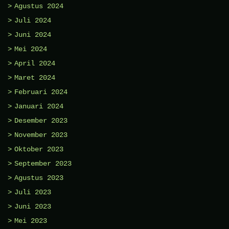
Agustus 2024
Juli 2024
Juni 2024
Mei 2024
April 2024
Maret 2024
Februari 2024
Januari 2024
Desember 2023
November 2023
Oktober 2023
September 2023
Agustus 2023
Juli 2023
Juni 2023
Mei 2023