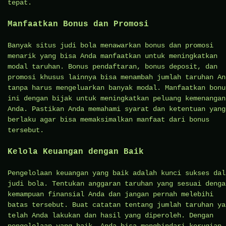
tepat.
Manfaatkan Bonus dan Promosi
Banyak situs judi bola menawarkan bonus dan promosi
menarik yang bisa Anda manfaatkan untuk meningkatkan
modal taruhan. Bonus pendaftaran, bonus deposit, dan
promosi khusus lainnya bisa menambah jumlah taruhan An
tanpa harus mengeluarkan banyak modal. Manfaatkan bonu
ini dengan bijak untuk meningkatkan peluang kemenangan
Anda. Pastikan Anda memahami syarat dan ketentuan yang
berlaku agar bisa memaksimalkan manfaat dari bonus
tersebut.
Kelola Keuangan dengan Baik
Pengelolaan keuangan yang baik adalah kunci sukses dal
judi bola. Tentukan anggaran taruhan yang sesuai denga
kemampuan finansial Anda dan jangan pernah melebihi
batas tersebut. Buat catatan tentang jumlah taruhan ya
telah Anda lakukan dan hasil yang diperoleh. Dengan
pengelolaan yang baik, Anda bisa menghindari kerugian