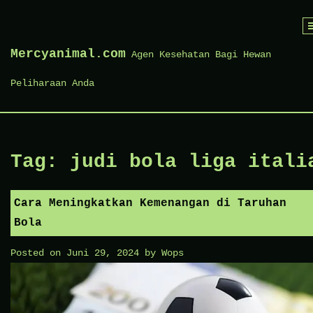
Skip
to
Mercyanimal.com
Agen Kesehatan Bagi Hewan
content
Peliharaan Anda
Tag:
judi bola liga itali
Cara Meningkatkan Kemenangan di Taruhan
Bola
Posted on
Juni 29, 2024
by
Wops